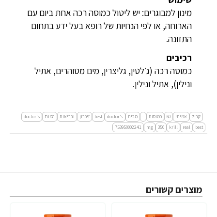
מינון למבוגרים: יש ליטול כמוסה רכה אחת ביום עם
הארוחה, או לפי הנחיות של רופא בעל ידע בתחום
התזונה.
רכיבים
כמוסה רכה (ג׳לטין, גליצרין, מים מטוהרים, אתיל
ונילין), אתיל ונילין.
קריל
אמיתי
60
כמוסות
-
מבית
doctor's
best
זיכרון
ובריאות
המוח
doctor's
753950002241
mg
350
krill
real
best
מוצרים קשורים