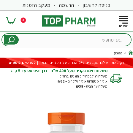
כניסה לחשבון
הרשמה
מעקב הזמנות
0
...אני
מחפש
הטבע
hom
רק באתר שלנו מקבלים 5% הנחה על הקנייה הבאה |
לפרטים נוספים
משלוח חינם בקניה מעל 400 ש"ח | דרך איפוסט עד 5 ק"ג
משלוח רגיל במחירים הוגנים וברורים:
איסוף מנקודות איסוף ולוקרים –
₪22
משלוח עד הבית –
₪38