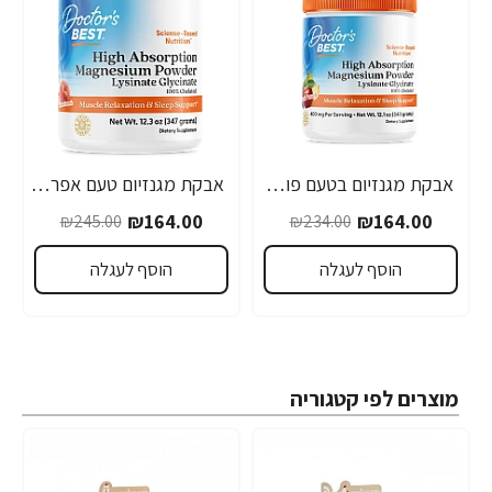
אבקת מגנזיום בטעם פונץ' פירות 340 גרם - מבית Doctor's best
אבקת מגנזיום טעם אפרסק מתוק 347 גרם - מבית Doctor's best
-33%
-30%
₪164.00
₪164.00
₪245.00
₪234.00
הוסף לעגלה
הוסף לעגלה
מוצרים לפי קטגוריה