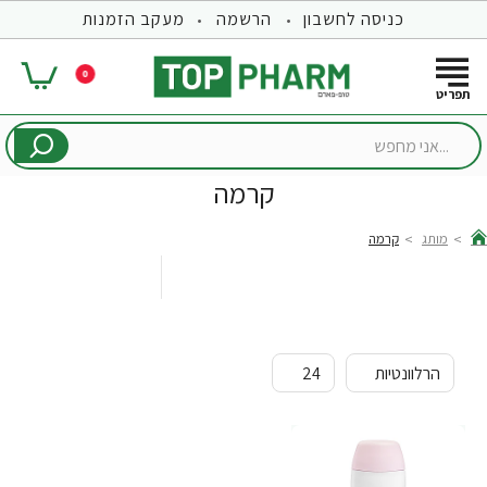
כניסה לחשבון
הרשמה
מעקב הזמנות
0
...אני
מחפש
קרמה
מותג
קרמה
hom