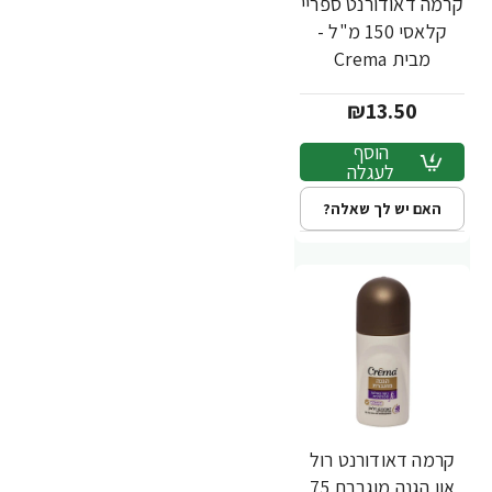
קרמה דאודורנט ספריי
קלאסי 150 מ"ל -
מבית Crema
₪13.50
הוסף
לעגלה
האם יש לך שאלה?
קרמה דאודורנט רול
און הגנה מוגברת 75