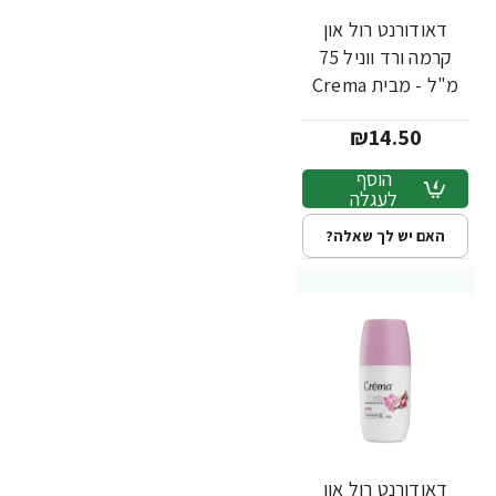
דאודורנט רול און
קרמה ורד ווניל 75
מ"ל - מבית Crema
₪14.50
הוסף
לעגלה
האם יש לך שאלה?
דאודורנט רול און