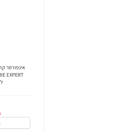
אינפורסר קר
לו
ה