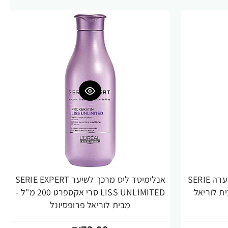
אינפורסר שמפו לחיזוק סיב השערה SERIE
אנלימיטד ליס מרכך לשיער SERIE EXPERT
מ"ל - מבית לוריאל
LISS UNLIMITED סרי אקספרט 200 מ"ל -
מבית לוריאל פרופסיונל