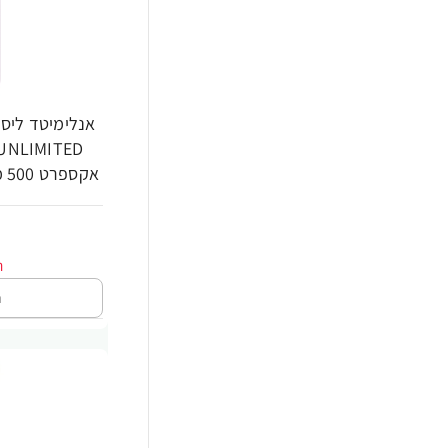
אנלימיטד ליס 
אקספרט 500 מ"ל - מבית לוריאל פרופסיונל
ה