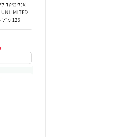
125 מ"ל - מבית לוריאל פרופסיונל
ה