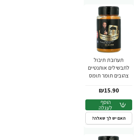
תערובת תיבול
לתבשילים אותנטיים
צהובים תומר תומס
140 גרם - מבית
₪15.90
שקדיה
הוסף
לעגלה
האם יש לך שאלה?