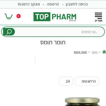
כניסה לחשבון
הרשמה
מעקב הזמנות
0
...אני
מחפש
תומר תומס
מותג
תומר תומס
hom