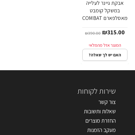
אבקת גיינר לעלייה
במשקל קומבט
מאסלפארם COMBAT
טעם שוקולד 5.44 ק"ג
₪315.00
- מבית
₪390.00
MusclePharm
האם יש לך שאלה?
שירות לקוחות
צור קשר
שאלות ותשובות
החזרת מוצרים
מעקב הזמנות