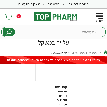
כניסה לחשבון
הרשמה
מעקב הזמנות
0
...אני
מחפש
עלייה במשקל
תוספי מזון לספורטאים
עלייה במשקל
hom
רק באתר שלנו מקבלים 5% הנחה על הקנייה הבאה |
לפרטים נוספים
קטגוריית
תוספים
לאיזון
והרגלים
יומיים