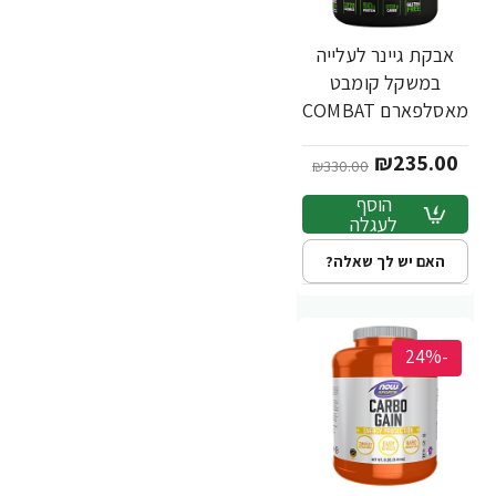
אבקת גיינר לעלייה
במשקל קומבט
מאסלפארם COMBAT
טעם שוקולד 2.72 ק"ג
₪235.00
- מבית
₪330.00
MusclePharm
הוסף
לעגלה
האם יש לך שאלה?
-24%