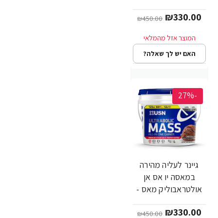
יחס 1:5 בטעם וניל -
₪330.00
משקל 5.45 ק"ג -
₪450.00
מבית USN
האם יש לך שאלה?
-27%
גיינר לעליה מהירה
במאסה יו אס אן
אולטראבוליק מאס -
יחס 1:5 בטעם שוקולד
₪330.00
- משקל 5.45 ק"ג -
₪450.00