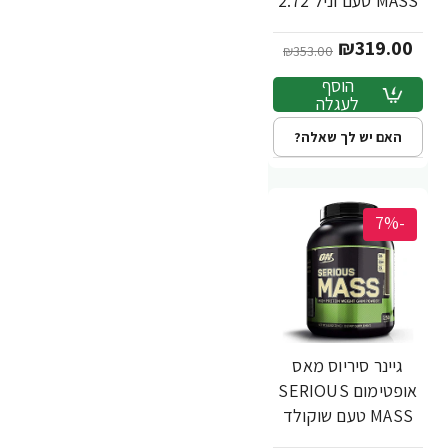
MASS טעם וניל 2.72
ק"ג - מבית
₪319.00
Optimum Nutrition
₪353.00
הוסף
לעגלה
האם יש לך שאלה?
-7%
גיינר סיריוס מאס
אופטימום SERIOUS
MASS טעם שוקולד
2.72 ק"ג - מבית