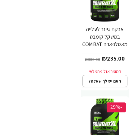
אבקת גיינר לעלייה
במשקל קומבט
מאסלפארם COMBAT
טעם וניל 2.72 ק"ג -
₪235.00
מבית MusclePharm
₪330.00
האם יש לך שאלה?
-29%