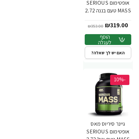
אופטימום SERIOUS
MASS טעם בננה 2.72
ק"ג - מבית
₪319.00
Optimum Nutrition
₪353.00
הוסף
לעגלה
האם יש לך שאלה?
-10%
גיינר סיריוס מאס
אופטימום SERIOUS