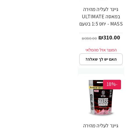
גיינר לעליה מהירה
במאסה ULTIMATE
MASS - יחס 1:5 בטעם
שוקולד - משקל 5.4
₪310.00
ק"ג - מבית Gifted
₪380.00
Nutrition
האם יש לך שאלה?
-18%
גיינר לעליה מהירה