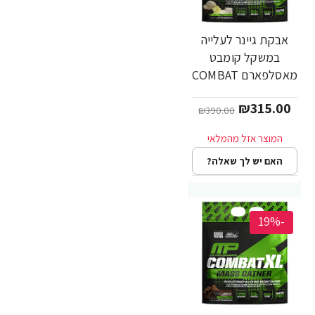
אבקת גיינר לעלייה
במשקל קומבט
מאסלפארם COMBAT
טעם וניל 5.44 ק"ג -
₪315.00
מבית MusclePharm
₪390.00
האם יש לך שאלה?
-19%