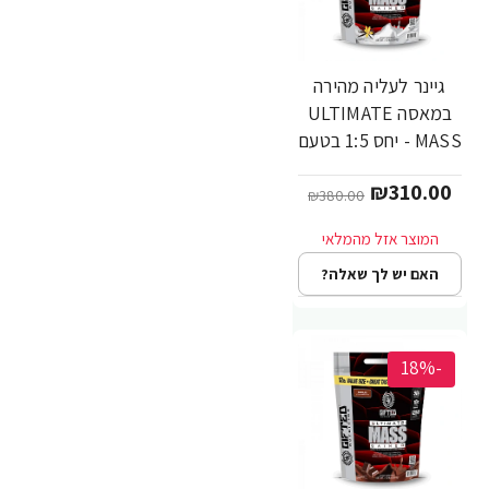
גיינר לעליה מהירה
במאסה ULTIMATE
MASS - יחס 1:5 בטעם
וניל - משקל 5.4 ק"ג -
₪310.00
מבית Gifted
₪380.00
Nutrition
האם יש לך שאלה?
-18%