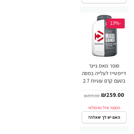
-13%
סופר מאס גיינר
דיימטייז לעלייה במסה
בטעם קרם עוגיות 2.7
ק"ג - מבית
₪259.00
Dymatize Nutrition
₪299.00
האם יש לך שאלה?