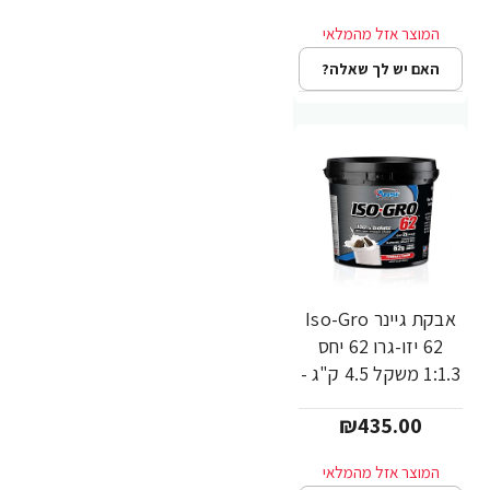
מבית USN
האם יש לך שאלה?
אבקת גיינר Iso-Gro
62 יזו-גרו 62 יחס
1:1.3 משקל 4.5 ק"ג -
מבית ANSI
₪435.00