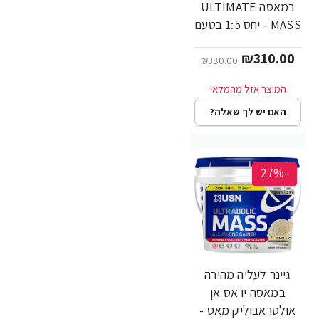
במאסה ULTIMATE
MASS - יחס 1:5 בטעם
תות - משקל 5.4 ק"ג -
₪310.00
מבית Gifted
₪380.00
Nutrition
האם יש לך שאלה?
-27%
גיינר לעליה מהירה
במאסה יו אס אן
אולטראבוליק מאס -