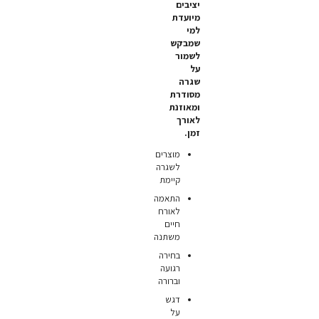
יציבים
מיועדת
למי
שמבקש
לשמור
על
שגרה
מסודרת
ומאוזנת
לאורך
זמן.
מוצרים
לשגרה
קיימת
התאמה
לאורח
חיים
משתנה
בחירה
רגועה
וברורה
דגש
על