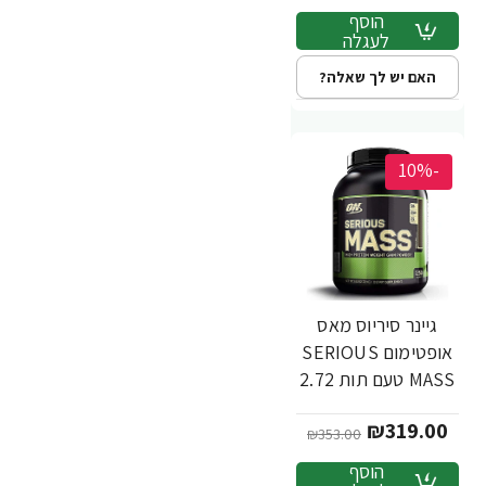
Optimum Nutrition
הוסף
לעגלה
האם יש לך שאלה?
-10%
גיינר סיריוס מאס
אופטימום SERIOUS
MASS טעם תות 2.72
ק"ג - מבית
₪319.00
Optimum Nutrition
₪353.00
הוסף