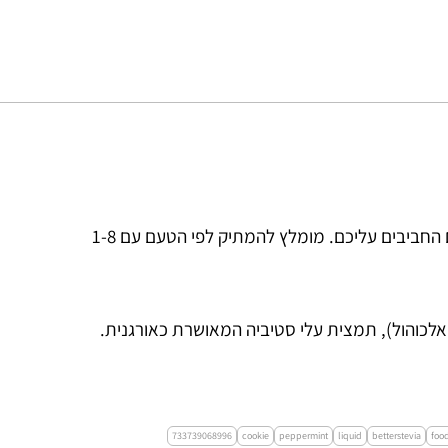
המוצר נועד להמתיק באופן טבעי את המשקאות והמאכלים החביבים עליכם. מומלץ להמתיק לפי הטעם עם 1-8
 אלכוהול), תמצית עלי סטיביה המאושרת כאורגנית.
733739068996
cookie
peppermint
liquid
betterstevia
foo