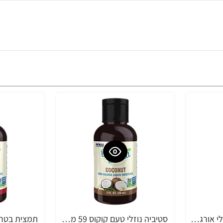
תמצית בטר סטיביה נוזלי אורגני טעם גליצריט 59 מ"ל - מבית NOW FOODS
סטיביה נוזלי טעם קוקוס 59 מ"ל - מבית NOW FOODS
-33%
-33%