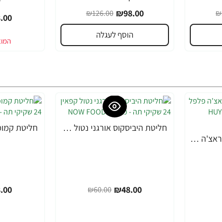
₪98.00
₪126.00
₪
.00
הוסף לעגלה
חליטת היביסקוס אורגני נטול קפאין 24 שקיקי תה - מבית NOW FOODS
-20%
-20%
הוי פונג פודס רוטב סריראצ'ה פלפל צ'ילי חריף 793 גרם - מבית HUY FONG FOODS
.00
₪48.00
₪60.00