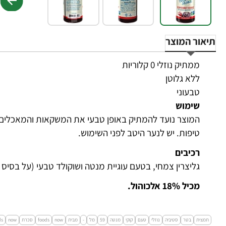
תיאור המוצר
ממתיק נוזלי 0 קלוריות
ללא גלוטן
טבעוני
שימוש
טיפות. יש לנער היטב לפני השימוש.
רכיבים
גליצרין צמחי, בטעם עוגיית מנטה ושוקולד טבעי (על בסיס
מכיל 18% אלכוהול.
תמצית
בטר
סטיביה
נוזלי
טעם
קוקי
מנטה
59
מל
-
מבית
now
foods
סכרת
now
ds