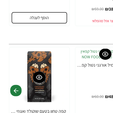
₪38
₪59.00
הוסף לעגלה
חליטת קמומיל אורגני נטול קפאין 24 שקיקי תה - מבית NOW FOODS
₪48
₪60.00
קפה טחון בטעם שוקולד ואגוזי לוז 283 גרם - מבית Death Wish Coffee