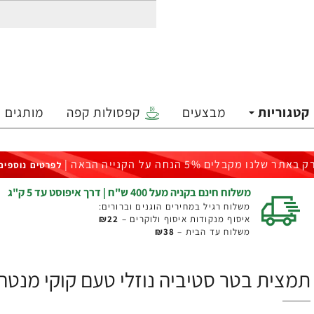
קטגוריות
מבצעים
קפסולות קפה
מותגים
ק באתר שלנו מקבלים 5% הנחה על הקנייה הבאה |
לפרטים נוספים
משלוח חינם בקניה מעל 400 ש"ח | דרך איפוסט עד 5 ק"ג
משלוח רגיל במחירים הוגנים וברורים:
איסוף מנקודות איסוף ולוקרים –
₪22
משלוח עד הבית –
₪38
תמצית בטר סטיביה נוזלי טעם קוקי מנטה 59 מ"ל - מבית OW FOODS