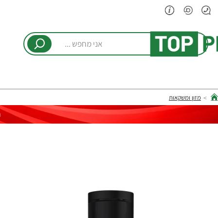
אני
מחפש
...
מזון ומשקאות
hom
ר