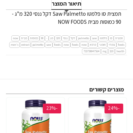
תיאור המוצר
תמצית סו פלמטו Saw Palmetto דקל ננסי 320 מ"ג -
90 כמוסות מבית NOW FOODS
תמצית
סו
פלמטו
saw
palmetto
דקל
ננסי
320
מג
-
90
כמוסות
מבית
now
foods
צמחי
ושמני
מרפא
now
foods
now
foods
saw
palmetto
extract
men's
733739047564
mg
320
health
מוצרים קשורים
-23%
-24%