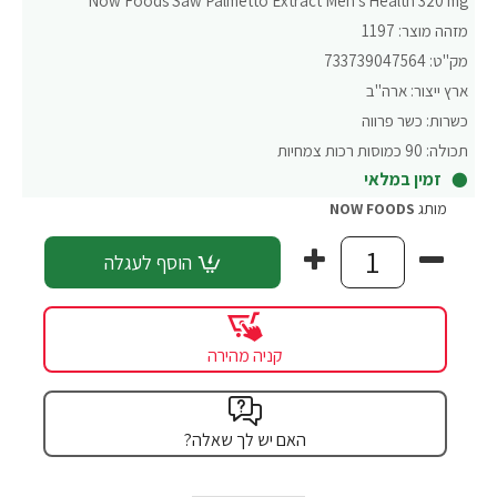
Now Foods Saw Palmetto Extract Men's Health 320 mg
מזהה מוצר:
1197
מק"ט:
733739047564
ארץ ייצור:
ארה"ב
כשרות:
כשר פרווה
תכולה:
90 כמוסות רכות צמחיות
זמין במלאי
מותג
NOW FOODS
הוסף לעגלה
קניה מהירה
האם יש לך שאלה?