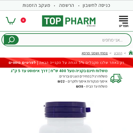
כניסה לחשבון
הרשמה
מעקב הזמנות
0
...אני
מחפש
הטבע
צמחי ושמני מרפא
hom
רק באתר שלנו מקבלים 5% הנחה על הקנייה הבאה |
לפרטים נוספים
משלוח חינם בקניה מעל 400 ש"ח | דרך איפוסט עד 5 ק"ג
משלוח רגיל במחירים הוגנים וברורים:
איסוף מנקודות איסוף ולוקרים –
₪22
משלוח עד הבית –
₪38
-28%