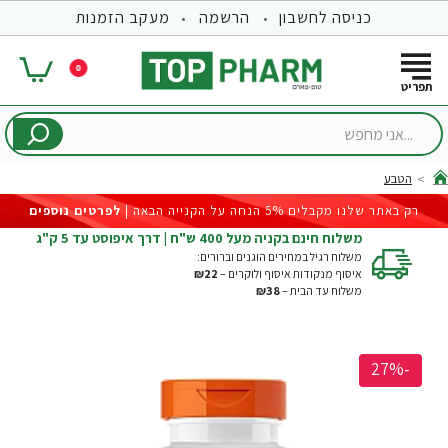
כניסה לחשבון
הרשמה
מעקב הזמנות
0
...אני
מחפש
הטבע
hom
רק באתר שלנו מקבלים 5% הנחה על הקנייה הבאה |
לפרטים נוספים
משלוח חינם בקניה מעל 400 ש"ח | דרך איפוסט עד 5 ק"ג
משלוח רגיל במחירים הוגנים וברורים:
איסוף מנקודות איסוף ולוקרים –
₪22
משלוח עד הבית –
₪38
-27%