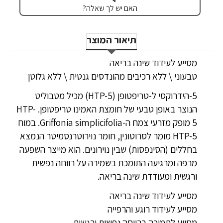
האם יש לך שאלה?
תיאור המוצר
מסייע לעידוד שינה בריאה
טבעוני \ ללא רכיבים מהונדסים גנטית \ ללא גלוטן
5-הידרוקסי ל-טריפטופן (HTP-5) מכיל מטבוליט
הנוצר באופן טבעי של חומצת האמינו טריפטופן. HTP-
5 מופק מזרעי צמח ה-Griffonia simplicifolia. במוח
HTP-5 מומר לסרוטונין, חומר נוירוטרנסמיטר הנמצא
בחללים (הסינפסות) שבין נוירונים. הוא מייצר השפעה
מרפה ומרגיעה התומכת בשמירה על רווחה נפשית
ורגשית ומעודדת שינה בריאה.
מסייע לעידוד שינה בריאה
מסייע לעידוד רוגע והרפייה
מסייע לתמיכה ברווחה נפשית ורגשית