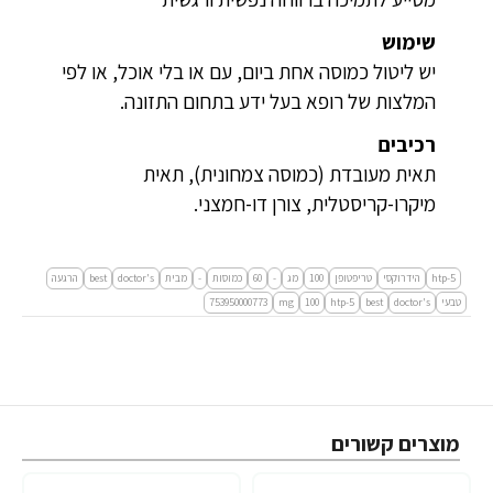
שימוש
יש ליטול כמוסה אחת ביום, עם או בלי אוכל, או לפי
המלצות של רופא בעל ידע בתחום התזונה.
רכיבים
תאית מעובדת (כמוסה צמחונית), תאית
מיקרו-קריסטלית, צורן דו-חמצני.
5-htp
הידרוקסי
טריפטופן
100
מג
-
60
כמוסות
-
מבית
doctor's
best
הרגעה
טבעי
doctor's
best
5-htp
100
mg
753950000773
מוצרים קשורים