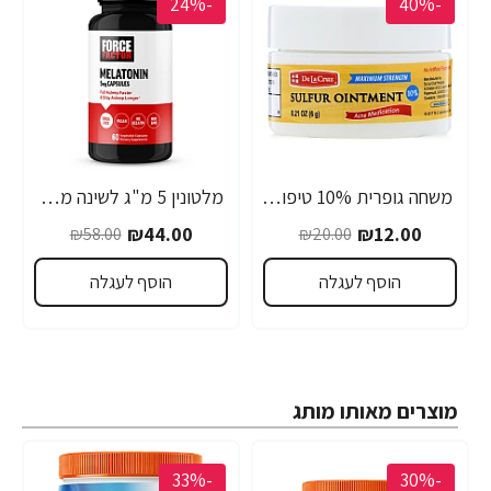
-24%
-40%
משחה גופרית 10% טיפול אקנה 6 גרם - De La Cruz
מלטונין 5 מ"ג לשינה ממושכת - 60 כמוסות - מבית Force Factor
₪44.00
₪12.00
₪58.00
₪20.00
הוסף לעגלה
הוסף לעגלה
מוצרים מאותו מותג
-33%
-30%