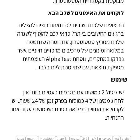
מבוקשת בקטגוריית הטסטוסטרון.
לוקחים את האימונים לשלב הבא
הביצועים שלכם חשובים לכם ואתם רוצים להצליח
ברגעים החשובים ביותר? כדאי לכם להוסיף לשגרה
שלכם ממריץ טסטוסטרון. עם נוסחה שנחשפה
במלואה ומינונים של מרכיבים מרכזיים חיוניים אשר
נבדקו במחקרים, נוסחת AlphaTest העוצמתית
מספקת תוצאות עם שתי מנות ליום בלבד.
שימוש
יש ליטול 2 כמוסות עם כוס מים פעמיים ביום. אין
לחרוג ממינון של 4 כמוסות בפרק זמן של 24 שעות. יש
לקרוא את התווית במלואה בטרם השימוש ולעקוב אחר
ההנחיות.
alpha
test
טסטוסטרון
לגבר
240
כמוסות
-
מבית
muscletech
חומצות
אמינו