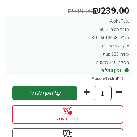
₪239.00
₪319.00
AlphaTest
מזהה מוצר:
8031
מק"ט:
631656610468
ארץ ייצור:
ארה"ב
מידה:
120 מנות
תכולה:
240 כמוסות
זמין במלאי
מותג
MuscleTech
הוסף לעגלה
קניה מהירה