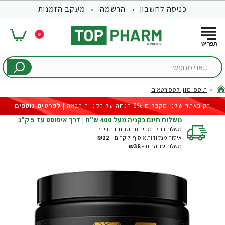
כניסה לחשבון
הרשמה
מעקב הזמנות
0
...אני
מחפש
תוספי מזון לספורטאים
hom
רק באתר שלנו מקבלים 5% הנחה על הקנייה הבאה |
לפרטים נוספים
משלוח חינם בקניה מעל 400 ש"ח | דרך איפוסט עד 5 ק"ג
משלוח רגיל במחירים הוגנים וברורים:
איסוף מנקודות איסוף ולוקרים –
₪22
משלוח עד הבית –
₪38
-25%