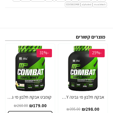
631656610468
alphatest
muscletech
מוצרים קשורים
-31%
-25%
אבקת חלבון מי גבינה WHEY קומבט מאסל פארם טעם וניל 2.7 ק"ג - מבית MusclePharm
קומבט אבקת חלבון מי גבינה WHEY מאסל פארם טעם וניל 907 גרם - מבית MusclePhar
₪179.00
₪260.00
₪298.00
₪395.00