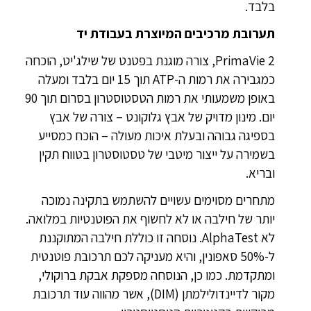
בלבד.
תערובת מרכיבים המיוצרת בעבודת יד
2 PrimaVie‎, צורה מוגנת בפטנט של שילג'יט, הוכחה
כמגבירה את רמות ה-ATP תוך 15 יום בלבד ומעלה
באופן משמעותי את רמות הטסטוסטרון בסרום תוך 90
יום. מינון מדויק של אבץ גלוקונט – צורה של אבץ
בספיגה גבוהה ובעלת איכות מעולה – הוכח כמסייע
בשמירה על ייצור מיטבי של טסטוסטרון בטווח תקין
ובריא.
מתחרים מסוימים עשויים להשתמש בתקינה נמוכה
יותר של חילבה או לא לחשוף את הפוטנטיות במלואה.
לא AlphaTest. נוסחה זו כוללת חילבה המתוקננת
ל-50% סאפונין, והיא מעניקה לכם תרכובת פוטנטית
ומתקדמת. כמו כן, הנוסחה מספקת אבקת ברוקולי,
מקור לדיינדולילמתן (DIM), אשר מהווה עוד תרכובת