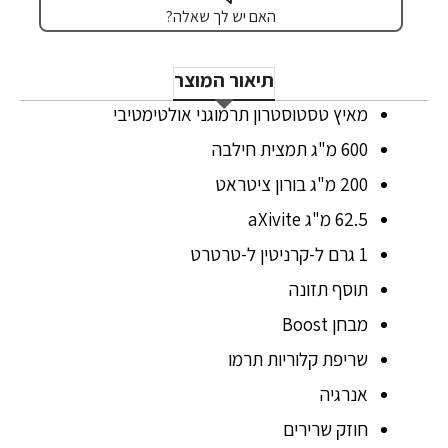
האם יש לך שאלה?
תיאור המוצר
מאיץ טסטוסטרון תרמוגני אולטימטיבי
600 מ"ג תמצית חילבה
200 מ"ג בורון ציטראט
62.5 מ"ג aXivite
1 גרם ל-קרניטין ל-טרטרט
תוסף תזונה
מבחן Boost
שריפת קלוריות תרמו
אנרגיה
חוזק שרירים