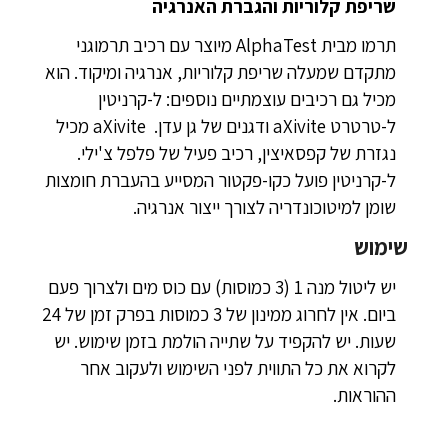
שריפת קלוריות והגברת האנרגיה
תרמו מבית AlphaTest מיוצר עם רכיב תרמוגני
מתקדם שמעלה שריפת קלוריות, אנרגיה ומיקוד. הוא
מכיל גם רכיבים עוצמתיים נוספים: ל-קרניטין
ל-טרטרט aXivite ודגנים של גן עדן. aXivite מכיל
נגזרת של קפסאיצין, רכיב פעיל של פלפל צ'ילי.
ל-קרניטין פועל כקו-פקטור המסייע בהעברת חומצות
שומן למיטוכונדריה לצורך ייצור אנרגיה.
שימוש
יש ליטול מנה 1 (3 כמוסות) עם כוס מים ולצרוך פעם
ביום. אין לחרוג ממינון של 3 כמוסות בפרק זמן של 24
שעות. יש להקפיד על שתייה הולמת בזמן שימוש. יש
לקרוא את כל התווית לפני השימוש ולעקוב אחר
ההוראות.