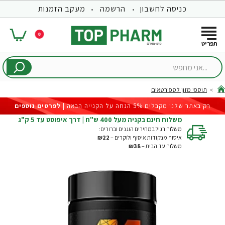
כניסה לחשבון
הרשמה
מעקב הזמנות
0
...אני
מחפש
תוספי מזון לספורטאים
hom
רק באתר שלנו מקבלים 5% הנחה על הקנייה הבאה |
לפרטים נוספים
משלוח חינם בקניה מעל 400 ש"ח | דרך איפוסט עד 5 ק"ג
משלוח רגיל במחירים הוגנים וברורים:
איסוף מנקודות איסוף ולוקרים –
₪22
משלוח עד הבית –
₪38