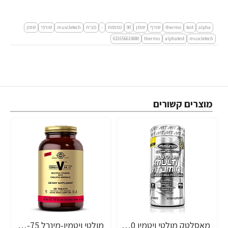
alpha
test
thermo
שורף
שומן
90
כמוסות
-
מבית
muscletech
שורפי
שומן
631656610680
thermo
alphatest
muscletech
מוצרים קשורים
מאסלטק מולטי ויטמין 90 כדורים - מבית MuscleTech
מולטי ויטמין-מינרל VM-75 בתוספת קרוטנואידים וצמחים סולגאר - 180 טבליות - מבית SOLGAR
-40%
-40%