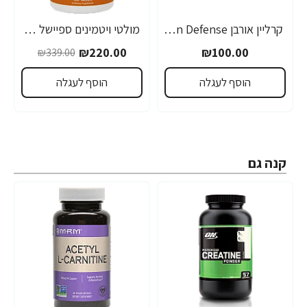
קרליין אורבן Urban Defense קרם יום SPF25 לעור פנים 50 מ"ל - מבית CARELINE
מולטי ויטמינים ספיישל טו 180 טבליות - מבית NOW FOODS
-35%
₪220.00
₪100.00
₪339.00
הוסף לעגלה
הוסף לעגלה
קנה גם