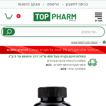
כניסה לחשבון
הרשמה
מעקב הזמנות
0
...אני
מחפש
תוספי מזון לספורטאים
hom
רק באתר שלנו מקבלים 5% הנחה על הקנייה הבאה |
לפרטים נוספים
משלוח חינם בקניה מעל 400 ש"ח | דרך איפוסט עד 5 ק"ג
משלוח רגיל במחירים הוגנים וברורים:
איסוף מנקודות איסוף ולוקרים –
₪22
משלוח עד הבית –
₪38