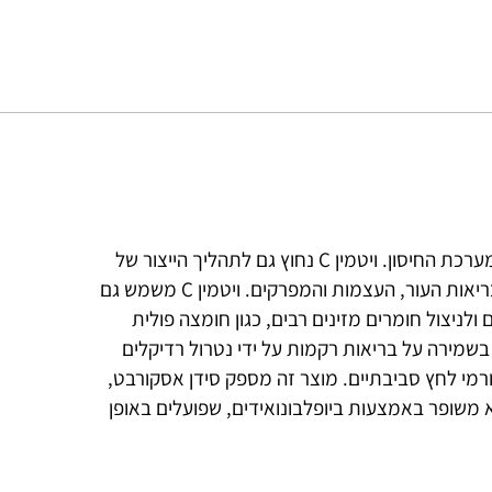
ויטמין C הוא חומר מזין מסיס במים הידוע בחשיבותו עבור מערכת החיסון. ויטמין C נחוץ גם לתהליך הייצור של
קולגן (חלבון מבני המצוי ברקמות החיבור) ולכן הוא חיוני לבריאות העור, העצמות והמפרקים. ויטמין C משמש גם
לניצול חומרים מזינים רבים, כגון חומצה פולית
 בשמירה על בריאות רקמות על ידי נטרול רדיקלים
ורמי לחץ סביבתיים. מוצר זה מספק סידן אסקורבט,
אינה חומצית; הוא משופר באמצעות ביופלבונואידים, שפועלים באופן