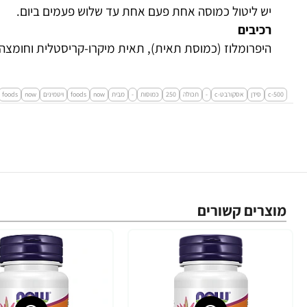
יש ליטול כמוסה אחת פעם אחת עד שלוש פעמים ביום.
רכיבים
היפרומלוז (כמוסת תאית), תאית מיקרו-קריסטלית וחומצה
c-500
סידן
אסקורבט-c
-
תכולה
250
כמוסות
-
מבית
now
foods
ויטמינים
now
foods
מוצרים קשורים