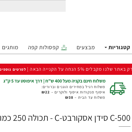
קטגוריות
מבצעים
קפסולות קפה
מותגים
ק באתר שלנו מקבלים 5% הנחה על הקנייה הבאה |
לפרטים נוספים
משלוח חינם בקניה מעל 400 ש"ח | דרך איפוסט עד 5 ק"ג
משלוח רגיל במחירים הוגנים וברורים:
איסוף מנקודות איסוף ולוקרים –
₪22
משלוח עד הבית –
₪38
C-500 סידן אסקורבט-C - תכולה 250 כמוסות - מבית NOW FOODS