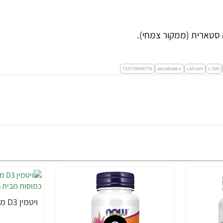
 סטארית (ממקור צמחי).
733739006776
ascorbate-c
calcium
c-500
-22%