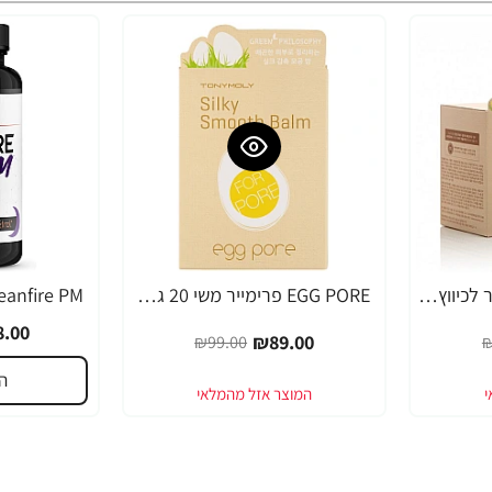
EGG PORE מסכה קירור לכיווץ נקבוביות 30 גרם - מבית Tony Moly
EGG PORE פרימייר משי 20 גרם - מבית Tony Moly
-49%
-10%
.00
₪89.00
₪99.00
₪
ה