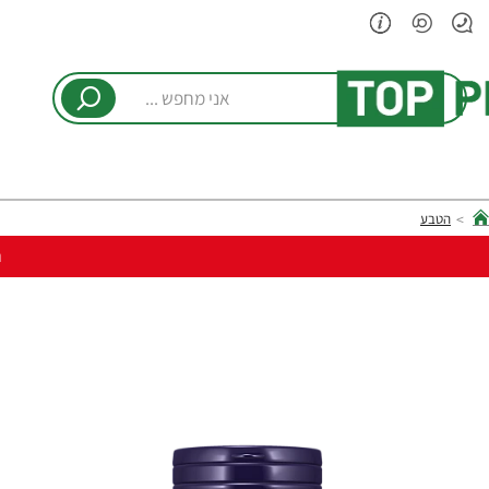
אני
מחפש
...
הטבע
hom
ר