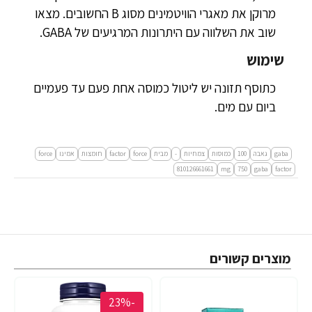
מרוקן את מאגרי הוויטמינים מסוג B החשובים. מצאו
שוב את השלווה עם היתרונות המרגיעים של GABA.
שימוש
כתוסף תזונה יש ליטול כמוסה אחת פעם עד פעמיים
ביום עם מים.
gaba
גאבה
100
כמוסות
צמחיות
-
מבית
force
factor
חומצות
אמינו
force
factor‏
gaba
750
mg
810126661661
מוצרים קשורים
-23%