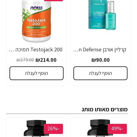
קרליין אורבן Urban Defense סרום לעור פנים 30 מ"ל - מבית CARELINE
Testojack 200 תמיכה בטסטוסטרון 200 מ"ג 120 כמוסות - מבית NOW FOODS
₪214.00
₪90.00
₪279.00
הוסף לעגלה
הוסף לעגלה
מוצרים מאותו מותג
-26%
-49%