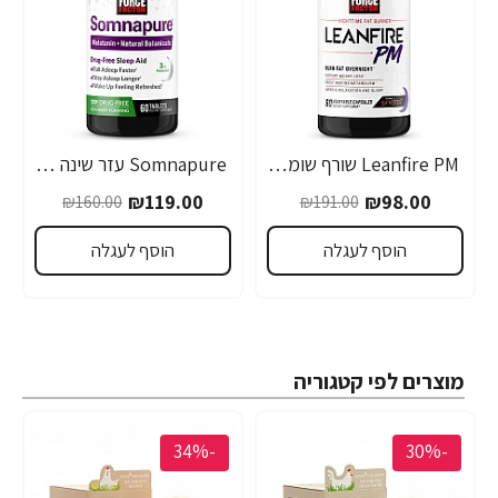
Leanfire PM שורף שומנים ללילה 60 כמוסות צמחיות - מבית Force Factor
Somnapure עזר שינה טבעי 60 טבליות - מבית Force Factor
₪119.00
₪98.00
₪160.00
₪191.00
הוסף לעגלה
הוסף לעגלה
מוצרים לפי קטגוריה
-34%
-30%