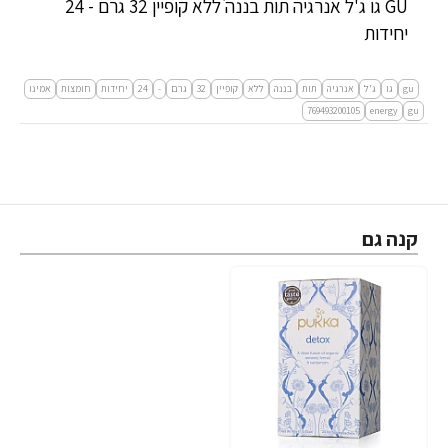
GU גו ג'ל אנרגיה תות בננה ללא קופיין 32 גרם - 24
יחידות
gu
גו
ג'ל
אנרגיה
תות
בננה
ללא
קופיין
32
גרם
-
24
יחידות
חומצות
אמינו
769493200105
energy
gu
קנה גם