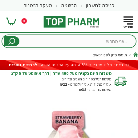
כניסה לחשבון
הרשמה
מעקב הזמנות
0
...אני
מחפש
תוספי מזון לספורטאים
hom
רק באתר שלנו מקבלים 5% הנחה על הקנייה הבאה |
לפרטים נוספים
משלוח חינם בקניה מעל 400 ש"ח | דרך איפוסט עד 5 ק"ג
משלוח רגיל במחירים הוגנים וברורים:
איסוף מנקודות איסוף ולוקרים –
₪22
משלוח עד הבית –
₪38