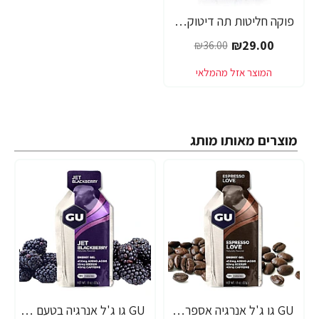
פוקה חליטות תה דיטוקס טיהור ניקוי קיבה 20 שקיקים - מבית Pukka Herbs
-19%
₪29.00
₪36.00
מוצרים מאותו מותג
GU גו ג'ל אנרגיה אספרסו 32 גרם - 24 יחידות
GU גו ג'ל אנרגיה בטעם פטל שחור 32 גרם - 24 יחידות