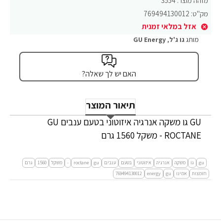
מזהה מוצר:
3554
מק"ט:
769494130012
אזל במלאי זמנית
מותג
גו ג'ל
,
GU Energy
האם יש לך שאלה?
תיאור המוצר
GU גו משקה אנרגיה איזוטוני בטעם ענבים GU
ROCTANE - משקל 1560 גרם
gu
גו
משקה
אנרגיה
איזוטוני
בטעם
ענבים
gu
roctane
-
משקל
1560
גרם
חומצות
אמינו
gu
energy
769494130012