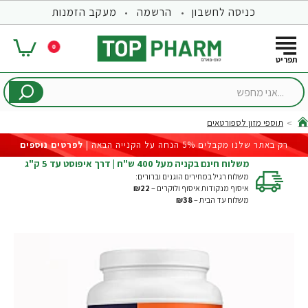
כניסה לחשבון
הרשמה
מעקב הזמנות
0
...אני
מחפש
תוספי מזון לספורטאים
hom
רק באתר שלנו מקבלים 5% הנחה על הקנייה הבאה |
לפרטים נוספים
משלוח חינם בקניה מעל 400 ש"ח | דרך איפוסט עד 5 ק"ג
משלוח רגיל במחירים הוגנים וברורים:
איסוף מנקודות איסוף ולוקרים –
₪22
משלוח עד הבית –
₪38