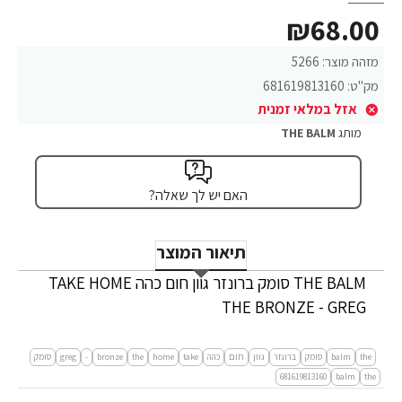
₪68.00
מזהה מוצר:
5266
מק"ט:
681619813160
אזל במלאי זמנית
מותג
THE BALM
האם יש לך שאלה?
תיאור המוצר
THE BALM סומק ברונזר גוון חום כהה TAKE HOME
THE BRONZE - GREG
the
balm
סומק
ברונזר
גוון
חום
כהה
take
home
the
bronze
-
greg
סומק
681619813160
balm
the