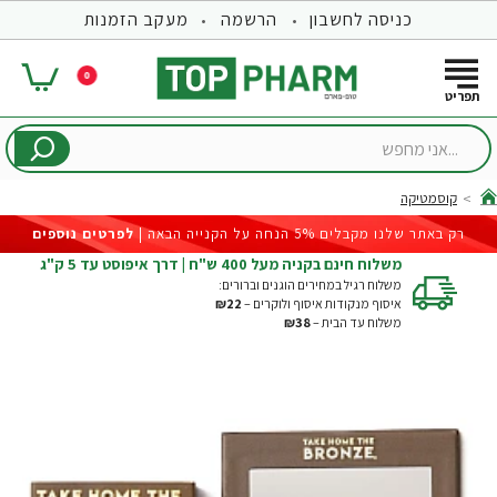
כניסה לחשבון
הרשמה
מעקב הזמנות
0
...אני
מחפש
קוסמטיקה
hom
רק באתר שלנו מקבלים 5% הנחה על הקנייה הבאה |
לפרטים נוספים
משלוח חינם בקניה מעל 400 ש"ח | דרך איפוסט עד 5 ק"ג
משלוח רגיל במחירים הוגנים וברורים:
איסוף מנקודות איסוף ולוקרים –
₪22
משלוח עד הבית –
₪38