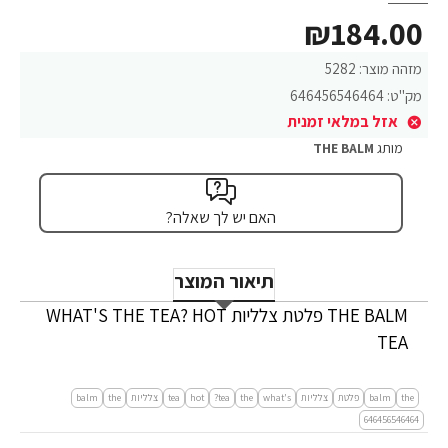
₪184.00
מזהה מוצר:
5282
מק"ט:
646456546464
אזל במלאי זמנית
מותג
THE BALM
האם יש לך שאלה?
תיאור המוצר
THE BALM פלטת צלליות WHAT'S THE TEA? HOT
TEA
the
balm
פלטת
צלליות
what's
the
tea?
hot
tea
צלליות
the
balm
646456546464