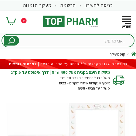
כניסה לחשבון
הרשמה
מעקב הזמנות
0
...אני
מחפש
קוסמטיקה
hom
רק באתר שלנו מקבלים 5% הנחה על הקנייה הבאה |
לפרטים נוספים
משלוח חינם בקניה מעל 400 ש"ח | דרך איפוסט עד 5 ק"ג
משלוח רגיל במחירים הוגנים וברורים:
איסוף מנקודות איסוף ולוקרים –
₪22
משלוח עד הבית –
₪38