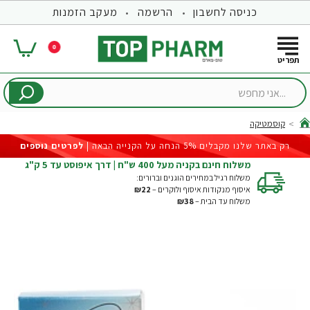
כניסה לחשבון
הרשמה
מעקב הזמנות
0
...אני
מחפש
קוסמטיקה
hom
רק באתר שלנו מקבלים 5% הנחה על הקנייה הבאה |
לפרטים נוספים
משלוח חינם בקניה מעל 400 ש"ח | דרך איפוסט עד 5 ק"ג
משלוח רגיל במחירים הוגנים וברורים:
איסוף מנקודות איסוף ולוקרים –
₪22
משלוח עד הבית –
₪38