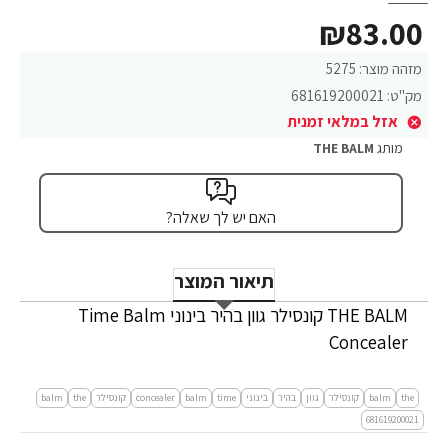
₪83.00
מזהה מוצר:
5275
מק"ט:
681619200021
אזל במלאי זמנית
מותג
THE BALM
האם יש לך שאלה?
תיאור המוצר
THE BALM קונסילר גוון בהיר בינוני Time Balm
Concealer
the
balm
קונסילר
גוון
בהיר
בינוני
time
balm
concealer
קונסילר
the
balm
681619200021