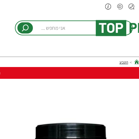
אני
מחפש
...
הטבע
hom
ר