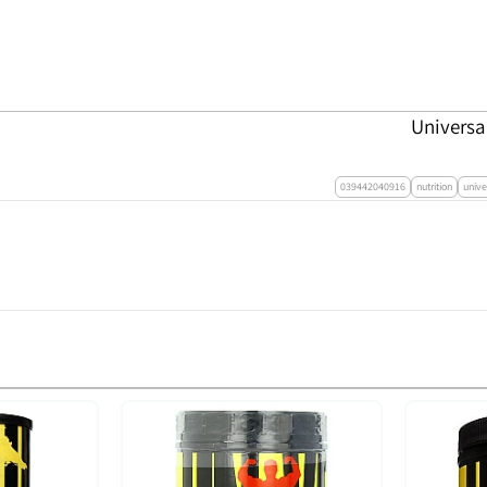
039442040916
nutrition
unive