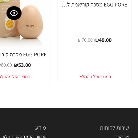
EGG PORE מסכה קוריאנית לניקוי ראשים שחורים 30 גרם - מבית Tony Moly
-30%
₪49.00
₪70.00
-34%
₪53.00
80.00
שירות לקוחות
מידע
צור קשר
סטטוסי הזמנה והסבר מלא