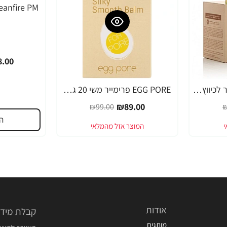
-49%
.00
EGG PORE מסכה קירור לכיווץ נקבוביות 30 גרם - מבית Tony Moly
EGG PORE פרימייר משי 20 גרם - מבית Tony Moly
-10%
₪89.00
₪99.00
₪
ה
אודות
קבלת מידע
מותגים