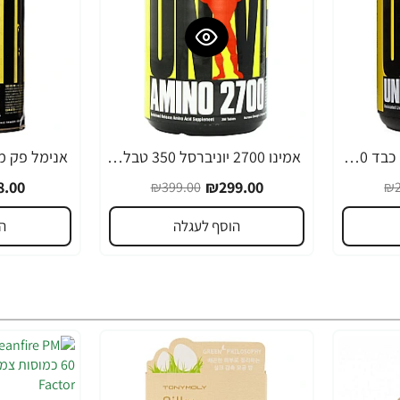
Uni-Liver מנקה והגנה כבד 250 טבליות - מבית Universal Nutrition
אמינו 2700 יוניברסל 350 טבליות AMINO 2700 - מבית Universal Nutrition
-43%
-25%
.00
₪299.00
₪399.00
₪2
הוסף לעגלה
ה