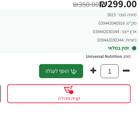
₪299.00
₪350.00
מזהה מוצר:
3823
מק"ט:
039442040916
ארץ ייצור:
039442030344
כשרות:
039442030344
זמין במלאי
מותג
Universal Nutrition
הוסף לעגלה
קניה מהירה