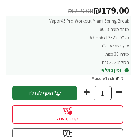
₪179.00
₪218.00
VaporX5 Pre-Workout Miami Spring Break
מזהה מוצר:
8053
מק"ט:
631656712322
ארץ ייצור:
ארה"ב
מידה:
30 מנות
תכולה:
272 גרם
זמין במלאי
מותג
MuscleTech
הוסף לעגלה
קניה מהירה