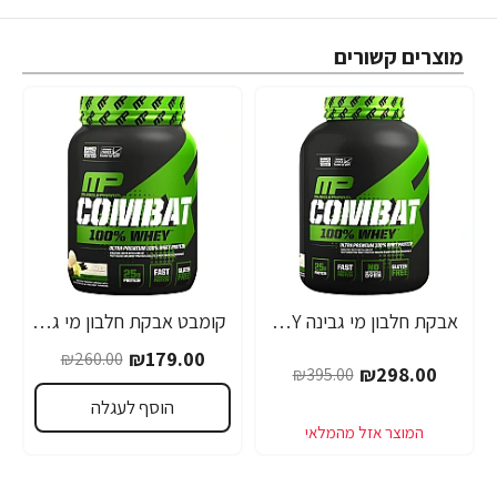
מוצרים קשורים
אבקת חלבון מי גבינה WHEY קומבט מאסל פארם טעם וניל 2.7 ק"ג - מבית MusclePharm
קומבט אבקת חלבון מי גבינה WHEY מאסל פארם טעם וניל 907 גרם - מבית MusclePhar
-31%
-25%
₪179.00
₪260.00
₪298.00
₪395.00
הוסף לעגלה