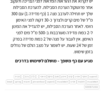
יש לקרוא את ההוראות המלאות לפני הצריכה ולעקוב
אחר פרוטוקול הערכת הסבילות. להערכת הסבילות
שלך יש תחילה לערבב מנה 1 (כף מדידה 1) עם 300
מ"ל של מים קרים ולצרוך כ-30 דקות לפני האימון
היומי. לאחר הערכת הסבילות, יש להגדיל את המינון
ל-2 כפות מדידה מעורבבות ב-500 מ"ל מים לפני
האימון. אין לעבור על מנה של 2 כפות מדידה בפרק
זמן של 24 שעות. יש לשמור על מצב הולם של נוזלים
בזמן שימוש.
מגיע עם כף משפך - מושלם לשימוש בדרכים
vaporx5
תוסף
אמינו
קדם
אימון
טעם
מיקס
מיאמי
-
272
גרם
-
מבית
muscletech
חומצות
אמינו
muscletech
vaporx5
pre-workout
miami
spring
break
631656712322