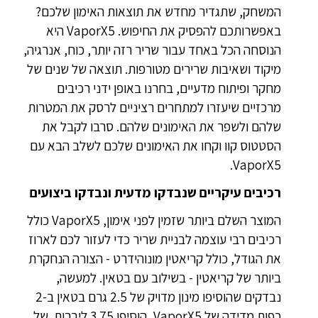
המשחק, שתגדיר מחדש את תוצאות האימון שלכם?
באפשרותכם להפסיק את החיפוש. VaporX5 היא
הנוסחה הכל באחד עבור שריר רזה יותר, כוח, אנרגיה,
מיקוד ושאיבות שרירים מטורפות. תוצאה של שנים של
מחקר ופיתוח מדעיים, בחרנו באופן ידני רכיבים
מרכזיים שיעזרו למתחרים רציניים לרסק את המטרות
שלהם ולשפר את האימונים שלהם. סרבו לקבל את
הסטטוס קוו וקחו את האימונים שלכם לשלב הבא עם
VaporX5.
רכיבים עיקריים שנבדקו מדעית ונבדקו ביצועים
המוצר השלם ביותר שזמין לפני אימון, VaporX5 כולל
רכיבים רבי עוצמה לבניית שריר כדי לעזור לכם לארוז
את הגודל, כולל קריאטין מונוהידרט - הצורה הנחקרת
ביותר של קריאטין - בשילוב עם בטאין. למעשה,
נבדקים שהוסיפו מינון מדויק של 2.5 גרם בטאין ב-2
כפות מדידה של VaporX5, הוסיפו 3.75 ליברות. של