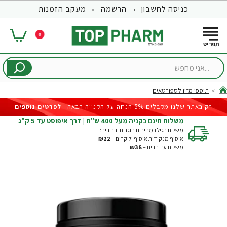
כניסה לחשבון
הרשמה
מעקב הזמנות
0
...אני
מחפש
תוספי מזון לספורטאים
hom
רק באתר שלנו מקבלים 5% הנחה על הקנייה הבאה |
לפרטים נוספים
משלוח חינם בקניה מעל 400 ש"ח | דרך איפוסט עד 5 ק"ג
משלוח רגיל במחירים הוגנים וברורים:
איסוף מנקודות איסוף ולוקרים –
₪22
משלוח עד הבית –
₪38