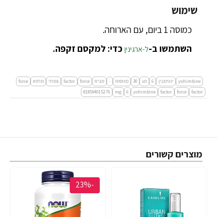
שימוש
כמוסה 1 ביום, עם הארוחה.
השתמשו ב-
כדי: למקסם זקפה.
ל-ארגינין
yohimbine
יוהימבין
6
מג
30
כמוסות
-
מבית
force
factor
צמחי
מרפא
force
factor‏
force
factor
yohimbine
6
mg
818594015276
מוצרים קשורים
-23%