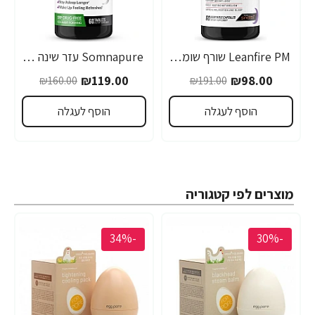
Leanfire PM שורף שומנים ללילה 60 כמוסות צמחיות - מבית Force Factor
Somnapure עזר שינה טבעי 60 טבליות - מבית Force Factor
₪119.00
₪98.00
₪160.00
₪191.00
הוסף לעגלה
הוסף לעגלה
מוצרים לפי קטגוריה
-34%
-30%