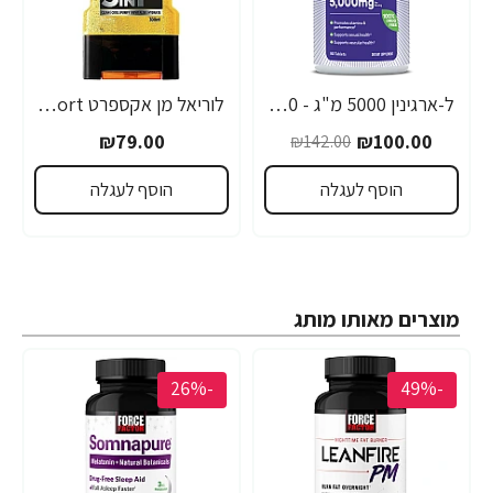
ל-ארגינין 5000 מ"ג - 90 טבליות (1,000 מ"ג לטבליה) - מבית NATROL
לוריאל מן אקספרט Sport ג'ל רחצה ספורט לגבר 300 מ"ל - מבית L'OREAL
₪79.00
₪100.00
₪142.00
הוסף לעגלה
הוסף לעגלה
מוצרים מאותו מותג
-26%
-49%