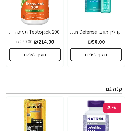
קרליין אורבן Urban Defense סרום לעור פנים 30 מ"ל - מבית CARELINE
Testojack 200 תמיכה בטסטוסטרון 200 מ"ג 120 כמוסות - מבית NOW FOODS
₪214.00
₪90.00
₪279.00
הוסף לעגלה
הוסף לעגלה
קנה גם
-30%