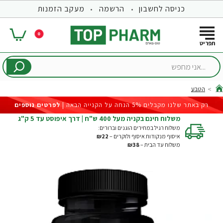
כניסה לחשבון
הרשמה
מעקב הזמנות
0
...אני
מחפש
הטבע
hom
רק באתר שלנו מקבלים 5% הנחה על הקנייה הבאה |
לפרטים נוספים
משלוח חינם בקניה מעל 400 ש"ח | דרך איפוסט עד 5 ק"ג
משלוח רגיל במחירים הוגנים וברורים:
איסוף מנקודות איסוף ולוקרים –
₪22
משלוח עד הבית –
₪38
-27%