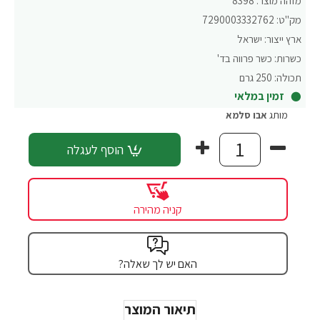
מזהה מוצר:
8398
מק"ט:
7290003332762
ארץ ייצור:
ישראל
כשרות:
כשר פרווה בד'
תכולה:
250 גרם
זמין במלאי
מותג
אבו סלמא
הוסף לעגלה
קניה מהירה
האם יש לך שאלה?
תיאור המוצר