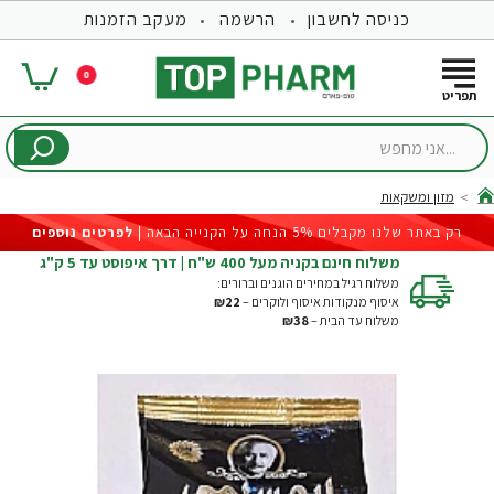
כניסה לחשבון
הרשמה
מעקב הזמנות
0
...אני
מחפש
מזון ומשקאות
hom
רק באתר שלנו מקבלים 5% הנחה על הקנייה הבאה |
לפרטים נוספים
משלוח חינם בקניה מעל 400 ש"ח | דרך איפוסט עד 5 ק"ג
משלוח רגיל במחירים הוגנים וברורים:
איסוף מנקודות איסוף ולוקרים –
₪22
משלוח עד הבית –
₪38