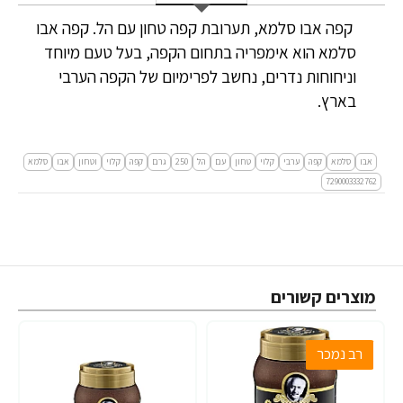
קפה אבו סלמא, תערובת קפה טחון עם הל. קפה אבו
סלמא הוא אימפריה בתחום הקפה, בעל טעם מיוחד
וניחוחות נדרים, נחשב לפרימיום של הקפה הערבי
בארץ.
אבו
סלמא
קפה
ערבי
קלוי
טחון
עם
הל
250
גרם
קפה
קלוי
וטחון
אבו
סלמא
7290003332762
מוצרים קשורים
רב נמכר