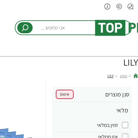
אני
מחפש
...
LILY
מותג
LILY
hom
סנן מוצרים
איפוס
מלאי
זמין במלאי
אזן ממלאי