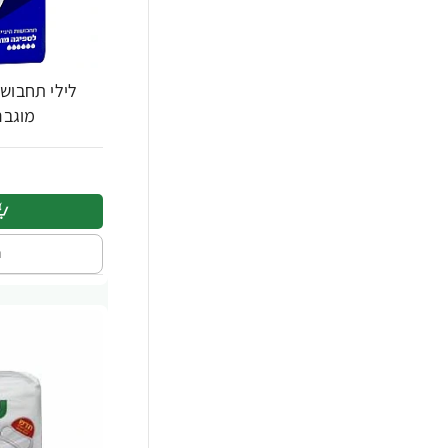
לילי תחבושו
מוגברת ב
ה