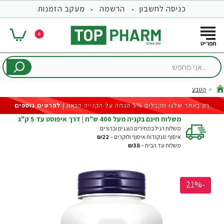
כניסה לחשבון
הרשמה
מעקב הזמנות
0
...אני
מחפש
הטבע
hom
רק באתר שלנו מקבלים 5% הנחה על הקנייה הבאה |
לפרטים נוספים
משלוח חינם בקניה מעל 400 ש"ח | דרך איפוסט עד 5 ק"ג
משלוח רגיל במחירים הוגנים וברורים:
איסוף מנקודות איסוף ולוקרים –
₪22
משלוח עד הבית –
₪38
-21%