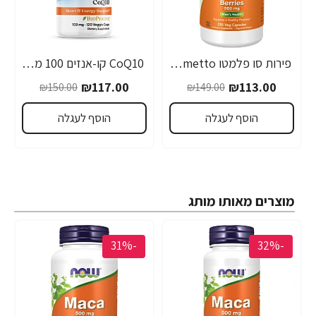
פירות סו פלמטו Saw Palmetto דקל ננסי 550 מ"ג - 250 כמוסות - מבית NOW FOODS
CoQ10 קו-אנזים 100 מ"ג - 120 כמוסות מבית Doctors best
₪117.00
₪113.00
₪150.00
₪149.00
הוסף לעגלה
הוסף לעגלה
מוצרים מאותו מותג
-31%
-32%