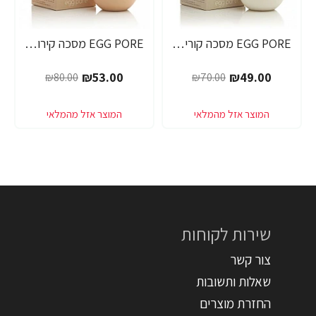
EGG PORE מסכה קוריאנית לניקוי ראשים שחורים 30 גרם - מבית Tony Moly
EGG PORE מסכה קירור לכיווץ נקבוביות 30 גרם - מבית Tony Moly
₪53.00
₪49.00
₪80.00
₪70.00
שירות לקוחות
צור קשר
שאלות ותשובות
החזרת מוצרים