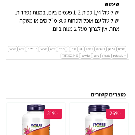
שימוש
יש ליטול 1/4 כפית 1-2 פעמים ביום, במנות נפרדות.
יש ליטול עם אוכל ולפחות 300 מ"ל מים או משקה
אחר. אין לצרוך מעל 2 מנות ביום.
אבקת
אשלגן
ציטראט
טהורה
340
גרם
-
מבית
now
foods
מינרלים
now
foods
733739014467
powder
pure
citrate
potassium
מוצרים קשורים
-31%
-26%