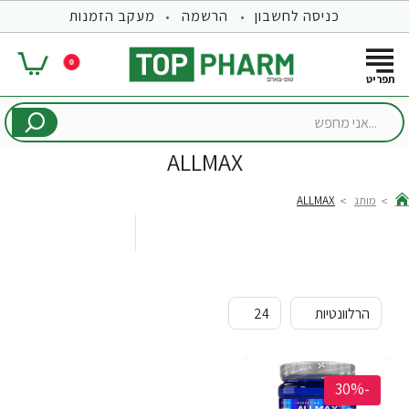
כניסה לחשבון
הרשמה
מעקב הזמנות
0
...אני
מחפש
ALLMAX
מותג
ALLMAX
hom
-30%