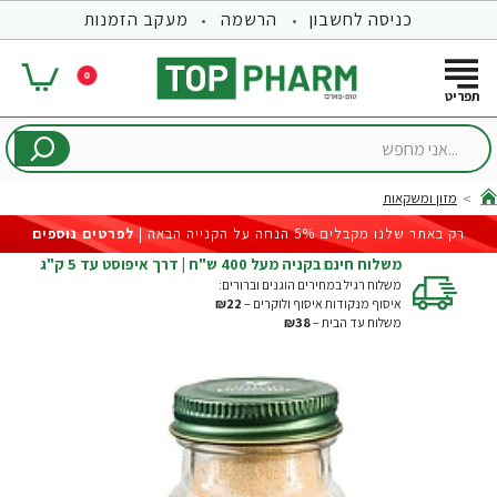
כניסה לחשבון
הרשמה
מעקב הזמנות
0
...אני
מחפש
מזון ומשקאות
hom
רק באתר שלנו מקבלים 5% הנחה על הקנייה הבאה |
לפרטים נוספים
משלוח חינם בקניה מעל 400 ש"ח | דרך איפוסט עד 5 ק"ג
משלוח רגיל במחירים הוגנים וברורים:
איסוף מנקודות איסוף ולוקרים –
₪22
משלוח עד הבית –
₪38