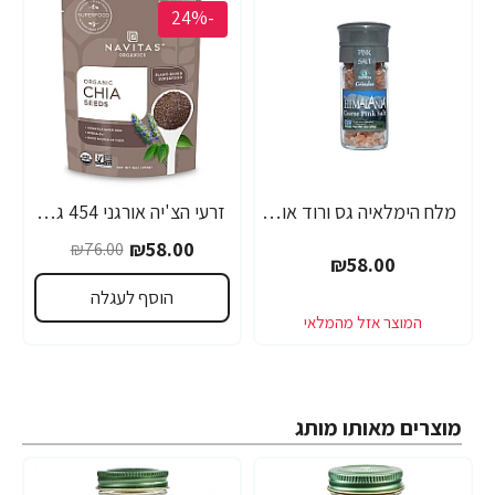
-24%
מלח הימלאיה גס ורוד אורגני מטחנת 85 גרם
זרעי הצ'יה אורגני 454 גרם - מבית Navitas Organics
₪58.00
₪76.00
₪58.00
הוסף לעגלה
מוצרים מאותו מותג