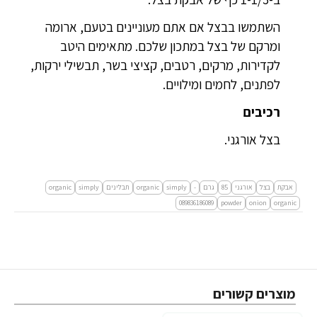
השתמשו בבצל אם אתם מעוניינים בטעם, ארומה
ומרקם של בצל במתכון שלכם. מתאימים היטב
לקדירות, מרקים, רטבים, קציצי בשר, תבשילי ירקות,
לפתנים, לחמים ומילויים.
רכיבים
בצל אורגני.
אבקת
בצל
אורגני
85
גרם
-
simply
organic
תבלינים
simply
organic
089836186089
powder
onion
organic
מוצרים קשורים