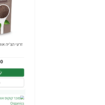
-24%
00
ה