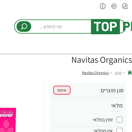
אני
מחפש
...
Navitas Organics
מותג
Navitas Organics
hom
סנן מוצרים
איפוס
מלאי
זמין במלאי
אזן ממלאי