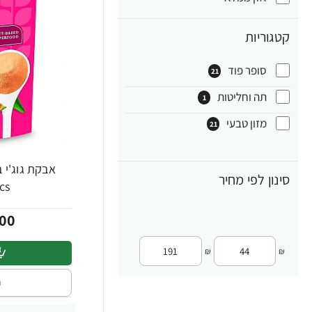
קטגוריות
סופר פוד
21
תה וחליטות
1
מזון טבעי
21
-30%
סינון לפי מחיר
cs
00
₪
₪
ה