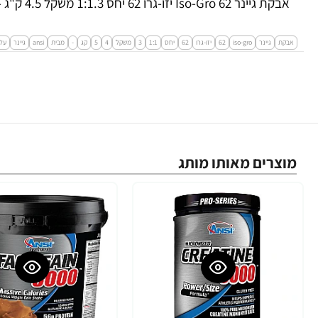
אבקת גיינר Iso-Gro 62 יזו-גרו 62 יחס 1:1.3 משקל 4.5 ק"ג - מבית ANSI
אבקת
גיינר
iso-gro
62
יזו-גרו
62
יחס
1:1
3
משקל
4
5
קג
-
מבית
ansi
גיינר
עלי
מוצרים מאותו מותג