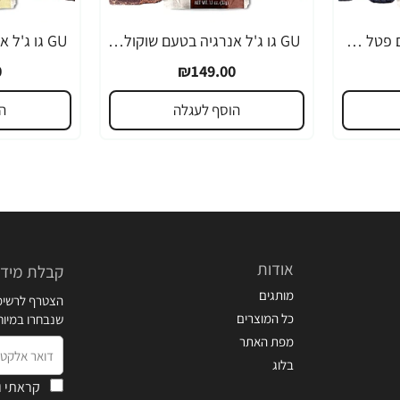
GU גו ג'ל אנרגיה בטעם פטל שחור 32 גרם - 24 יחידות
GU גו ג'ל אנרגיה בטעם שוקולד 32 גרם - 24 יחידות
0
₪149.00
הוסף לעגלה
ה
אודות
קבלת מידע
מותגים
הצטרף לרשימת
כל המוצרים
שנבחרו במיו
מפת האתר
דואר
בלוג
אלקטרוני
קראתי ו