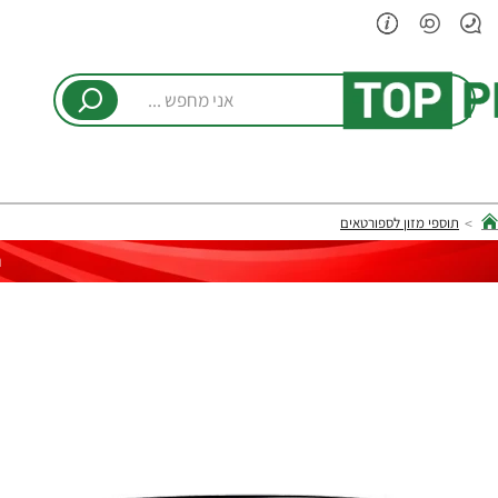
אני
מחפש
...
תוספי מזון לספורטאים
hom
ר