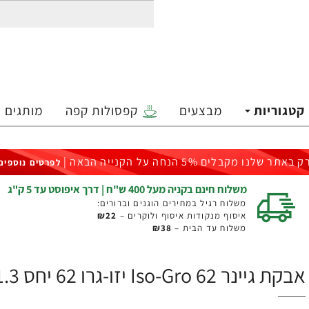
קטגוריות
מבצעים
קפסולות קפה
מותגים
ק באתר שלנו מקבלים 5% הנחה על הקנייה הבאה |
לפרטים נוספים
משלוח חינם בקניה מעל 400 ש"ח | דרך איפוסט עד 5 ק"ג
משלוח רגיל במחירים הוגנים וברורים:
איסוף מנקודות איסוף ולוקרים –
₪22
משלוח עד הבית –
₪38
אבקת גיינר Iso-Gro 62 יזו-גרו 62 יחס 1:1.3 משקל 4.5 ק"ג - מבית ANSI