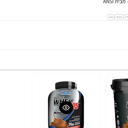
יה
במסה
ansi