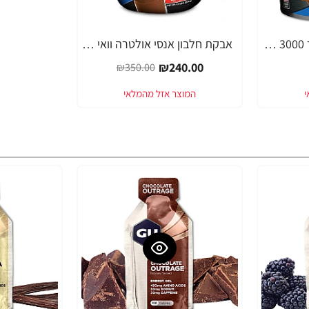
אבקת גיינר פאסט גיינר 3000 - FAST GAIN 3000 יחס 1:4 משקל 5.5 ק"ג - מבית ANSI
אבקת חלבון אנסי אולטרה וואי 25 מי גבינה 2.3 ק"ג - מבית ANSI
-31%
₪240.00
₪350.00