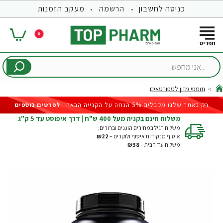
כניסה לחשבון
הרשמה
מעקב הזמנות
0
...אני
מחפש
תוספי מזון לספורטאים
hom
רק באתר שלנו מקבלים 5% הנחה על הקנייה הבאה |
לפרטים נוספים
משלוח חינם בקניה מעל 400 ש"ח | דרך איפוסט עד 5 ק"ג
משלוח רגיל במחירים הוגנים וברורים:
איסוף מנקודות איסוף ולוקרים –
₪22
משלוח עד הבית –
₪38
-27%