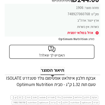
מזהה מוצר:
1906
מק"ט:
748927060768
ארץ ייצור:
ארה"ב
כשרות:
אין כשרות
אזל במלאי זמנית
מותג
Optimum Nutrition
האם יש לך שאלה?
תיאור המוצר
אבקת חלבון איזולאט אופטימום גולד סטנדרט ISOLATE
טעם תות 1.32 ק"ג - מבית Optimum Nutrition
אבקת
חלבון
איזולאט
אופטימום
גולד
סטנדרט
isolate
טעם
תות
1
32
קג
-
מבית
optimum
nutrition
חלבון
מי
גבינה
optimum
nutrition
748927060768