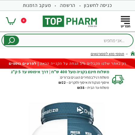
כניסה לחשבון
הרשמה
מעקב הזמנות
0
...אני
מחפש
תוספי מזון לספורטאים
hom
רק באתר שלנו מקבלים 5% הנחה על הקנייה הבאה |
לפרטים נוספים
משלוח חינם בקניה מעל 400 ש"ח | דרך איפוסט עד 5 ק"ג
משלוח רגיל במחירים הוגנים וברורים:
איסוף מנקודות איסוף ולוקרים –
₪22
משלוח עד הבית –
₪38
-21%