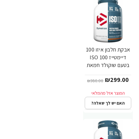
אבקת חלבון איזו 100
-21%
דיימטייז ISO 100
בטעם שוקולד חמאת
בוטנים 1.4 ק"ג -
₪299.00
מבית Dymatize
₪380.00
Nutrition
האם יש לך שאלה?