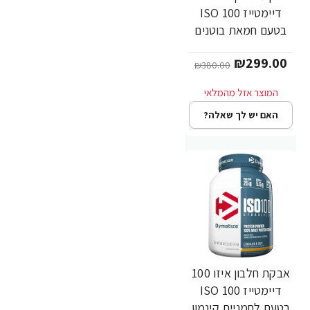
דיימטייז ISO 100
בטעם חמאת בוטנים
1.4 ק"ג - מבית
₪299.00
Dymatize Nutrition
₪380.00
האם יש לך שאלה?
אבקת חלבון איזו 100
-21%
דיימטייז ISO 100
בטעם לחמניית קינמון