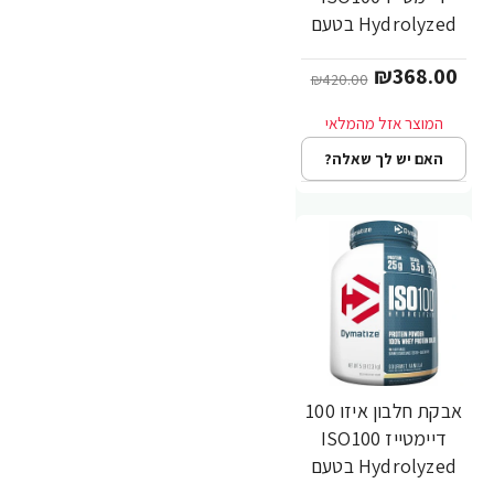
Hydrolyzed בטעם
בננה 2.3 ק"ג - מבית
₪368.00
Dymatize Nutrition
₪420.00
האם יש לך שאלה?
אבקת חלבון איזו 100
-12%
דיימטייז ISO100
Hydrolyzed בטעם
וניל 2.3 ק"ג - מבית