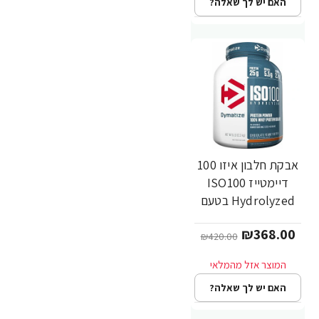
האם יש לך שאלה?
אבקת חלבון איזו 100
-12%
דיימטייז ISO100
Hydrolyzed בטעם
חמאת בוטנים שוקולד
₪368.00
2.3 ק"ג - מבית
₪420.00
Dymatize Nutrition
האם יש לך שאלה?