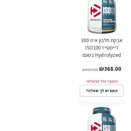
אבקת חלבון איזו 100
-12%
דיימטייז ISO100
Hydrolyzed בטעם
עוגת יום הולדת -
₪368.00
מבית Dymatize
₪420.00
Nutrition
האם יש לך שאלה?