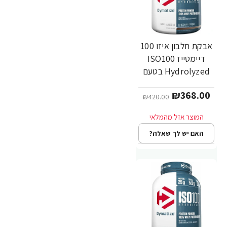
אבקת חלבון איזו 100
-12%
דיימטייז ISO100
Hydrolyzed בטעם
קוקוס שוקולד 2.3 ק"ג
₪368.00
- מבית Dymatize
₪420.00
Nutrition
האם יש לך שאלה?