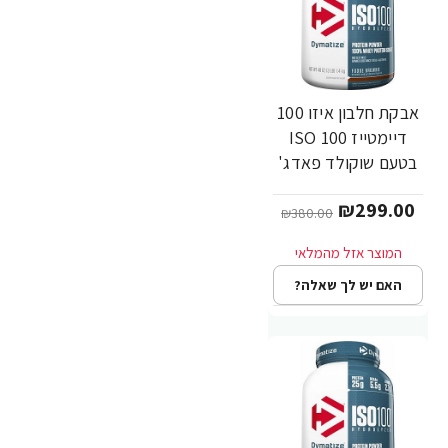
אבקת חלבון איזו 100
-21%
דיימטייז ISO 100
בטעם שוקולד פאדג'
1.4 ק"ג - מבית
₪299.00
Dymatize Nutrition
₪380.00
האם יש לך שאלה?