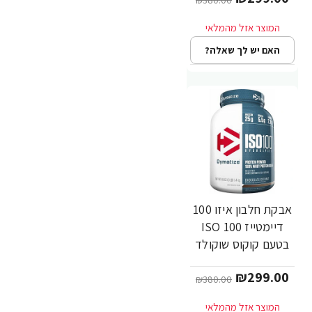
האם יש לך שאלה?
אבקת חלבון איזו 100
-21%
דיימטייז ISO 100
בטעם קוקוס שוקולד
1.4 ק"ג - מבית
₪299.00
Dymatize Nutrition
₪380.00