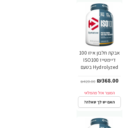
אבקת חלבון איזו 100
-12%
דיימטייז ISO100
Hydrolyzed בטעם
לחמניית קינמון 2.3
₪368.00
ק"ג - מבית
₪420.00
Dymatize Nutrition
האם יש לך שאלה?