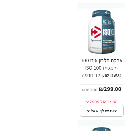
אבקת חלבון איזו 100
-21%
דיימטייז ISO 100
בטעם שוקולד גורמה
1.4 ק"ג - מבית
₪299.00
Dymatize Nutrition
₪380.00
האם יש לך שאלה?