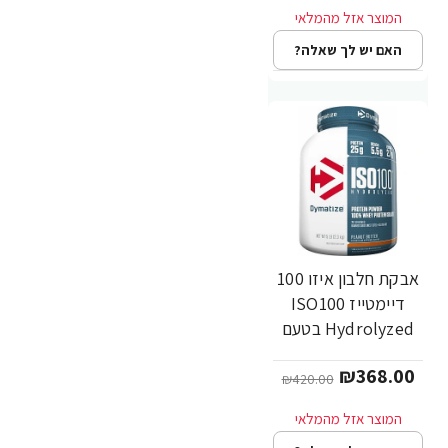
Nutrition
האם יש לך שאלה?
אבקת חלבון איזו 100
-12%
דיימטייז ISO100
Hydrolyzed בטעם
חמאת בוטנים 2.3 ק"ג
₪368.00
- מבית Dymatize
₪420.00
Nutrition