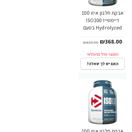
אבקת חלבון איזו 100
-12%
דיימטייז ISO100
Hydrolyzed בטעם
קרם עוגיות 2.3 ק"ג -
₪368.00
מבית Dymatize
₪420.00
Nutrition
האם יש לך שאלה?
אבקת חלבון איזו 100