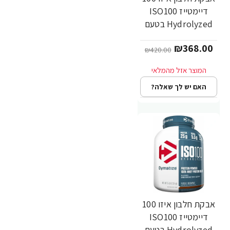
-12%
דיימטייז ISO100
Hydrolyzed בטעם
שוקולד גורמה 2.3 ק"ג
₪368.00
- מבית Dymatize
₪420.00
Nutrition
האם יש לך שאלה?
אבקת חלבון איזו 100
-12%
דיימטייז ISO100
Hydrolyzed בטעם