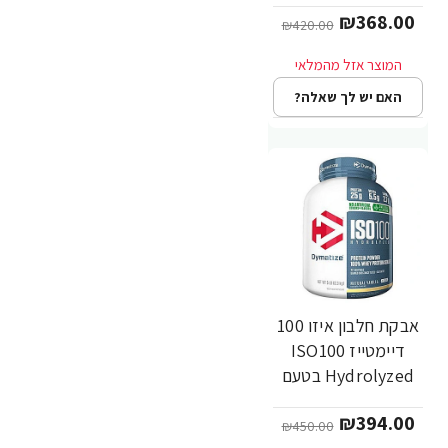
₪368.00
Dymatize Nutrition
₪420.00
האם יש לך שאלה?
אבקת חלבון איזו 100
-12%
דיימטייז ISO100
Hydrolyzed בטעם
וניל טבעי 2.3 ק"ג -
₪394.00
מבית Dymatize
₪450.00