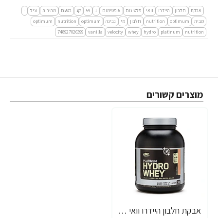
אבקת
חלבון
היידרו
וואי
פלטינום
אופטימום
1
59
קג
בטעם
מהירות
וניל
-
מבית
optimum
nutrition
חלבון
מי
גבינה
optimum
nutrition
optimum
748927026399
vanilla
velocity
whey
hydro
platinum
nutrition
מוצרים קשורים
אבקת חלבון היידרו וואי פלטינום אופטימום 1.59 ק"ג בטעם עוגת קטיפה אדומה - מבית Optimum Nutrition
-21%