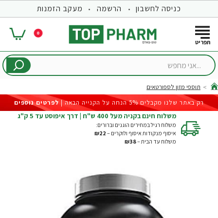
כניסה לחשבון
הרשמה
מעקב הזמנות
0
...אני
מחפש
תוספי מזון לספורטאים
hom
רק באתר שלנו מקבלים 5% הנחה על הקנייה הבאה |
לפרטים נוספים
משלוח חינם בקניה מעל 400 ש"ח | דרך איפוסט עד 5 ק"ג
משלוח רגיל במחירים הוגנים וברורים:
איסוף מנקודות איסוף ולוקרים –
₪22
משלוח עד הבית –
₪38