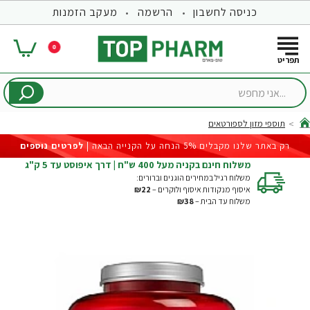
כניסה לחשבון
הרשמה
מעקב הזמנות
0
...אני
מחפש
תוספי מזון לספורטאים
hom
רק באתר שלנו מקבלים 5% הנחה על הקנייה הבאה |
לפרטים נוספים
משלוח חינם בקניה מעל 400 ש"ח | דרך איפוסט עד 5 ק"ג
משלוח רגיל במחירים הוגנים וברורים:
איסוף מנקודות איסוף ולוקרים –
₪22
משלוח עד הבית –
₪38