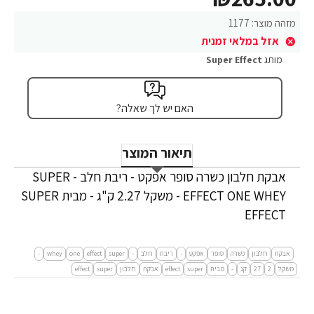
מזהה מוצר:
1177
אזל במלאי זמנית
מותג
Super Effect
האם יש לך שאלה?
תיאור המוצר
אבקת חלבון כשרה סופר אפקט - ריבת חלב - SUPER
EFFECT ONE WHEY - משקל 2.27 ק"ג - מבית SUPER
EFFECT
אבקת
חלבון
כשרה
סופר
אפקט
-
ריבת
חלב
-
super
effect
one
whey
-
משקל
2
27
קג
-
מבית
super
effect
אבקת
חלבון
super
effect