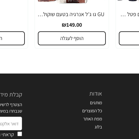
GU גו ג'ל אנרגיה בטעם פטל שחור 32 גרם - 24 יחידות
GU גו ג'ל אנרגיה בטעם שוקולד 32 גרם - 24 יחידות
₪149.00
הוסף לעגלה
ה
אודות
קבלת מידע
מותגים
הצטרף לרשימת
כל המוצרים
שנבחרו במיו
מפת האתר
דואר
בלוג
אלקטרוני
קראתי ו