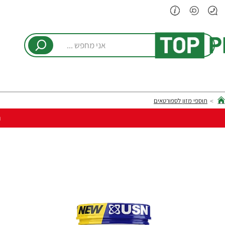
אני
מחפש
...
תוספי מזון לספורטאים
hom
ר