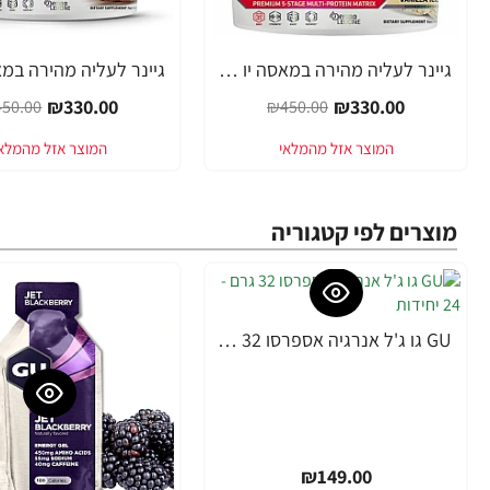
גיינר לעליה מהירה במאסה יו אס אן אולטראבוליק מאס - יחס 1:5 בטעם וניל - משקל 5.45 ק"ג - מבית USN
-27%
-27%
₪330.00
₪330.00
50.00
₪450.00
מוצרים לפי קטגוריה
GU גו ג'ל אנרגיה אספרסו 32 גרם - 24 יחידות
₪149.00