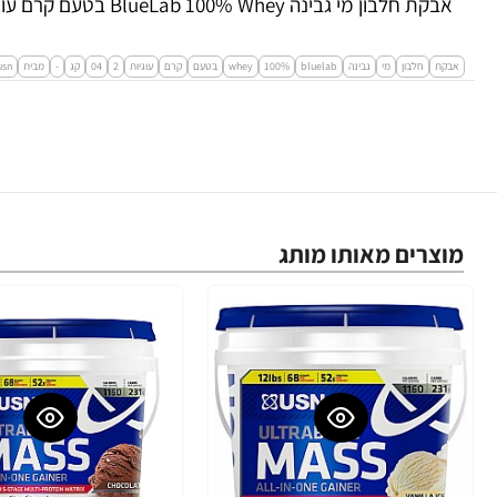
אבקת חלבון מי גבינה BlueLab 100% Whey בטעם קרם עוגיות 2.04 ק"ג - מבית USN
אבקת
חלבון
מי
גבינה
bluelab
100%
whey
בטעם
קרם
עוגיות
2
04
קג
-
מבית
usn
מוצרים מאותו מותג