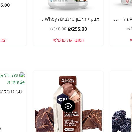
5.00
גיינר לעליה מהירה במאסה יו אס אן אולטראבוליק מאס - יחס 1:5 בטעם שוקולד - משקל 5.45 ק"ג - מבית USN
אבקת חלבון מי גבינה BlueLab 100% Whey בטעם אגוזי לוז מותך 2.04 ק"ג - מבית USN
-13%
₪295.00
₪340.00
₪4
0