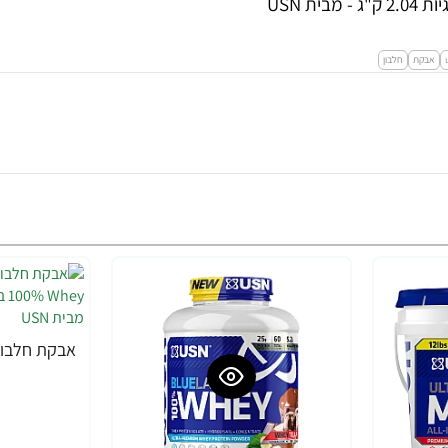
אבקת
חלבון
-13%