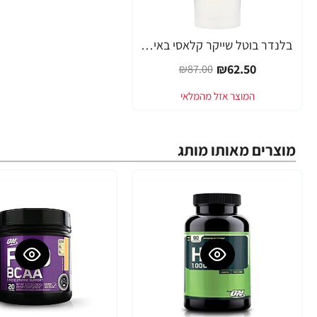
בלנדר בוטל שייקר קלאסי באיכות גבוהה כדורים עם קפיץ - צבע לבן - 828 מ"ל - Blender Bottle
-28%
₪62.50
₪87.00
מוצרים מאותו מותג