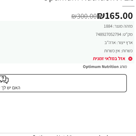
₪165.00
₪300.00
מזהה מוצר:
1884
מק"ט:
748927052794
ארץ ייצור:
ארה"ב
כשרות:
אין כשרות
אזל במלאי זמנית
מותג
Optimum Nutrition
האם יש לך 