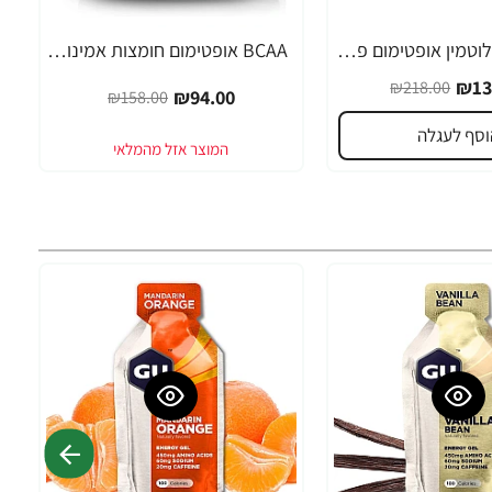
BCAA עם גלוטמין אופטימום פרו סירייס טעם פונץ פירות 390 גרם - מבית Optimum Nutrition
BCAA אופטימום חומצות אמינו 3000 ללא טעם 300 גרם - מבית Optimum Nutrition
-41%
₪13
₪218.00
₪94.00
₪158.00
וסף לעגלה