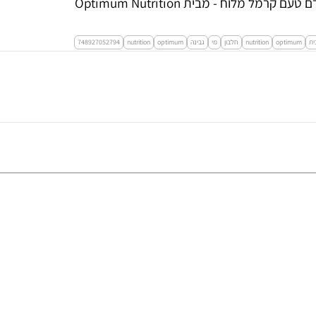
ית
optimum
nutrition
חלבון
מי
גבינה
optimum
nutrition
748927052794