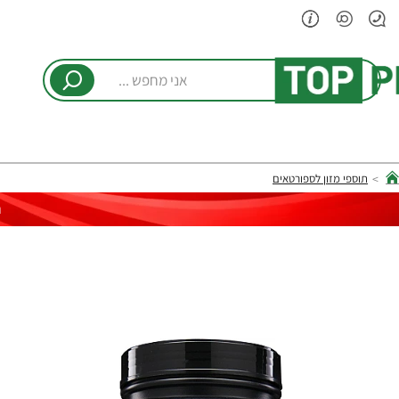
אני
מחפש
...
תוספי מזון לספורטאים
hom
ר