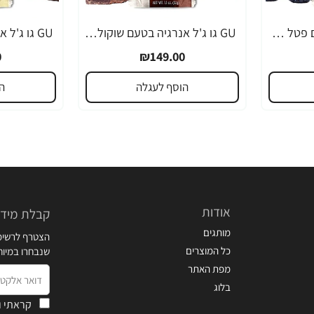
GU גו ג'ל אנרגיה בטעם פטל שחור 32 גרם - 24 יחידות
GU גו ג'ל אנרגיה בטעם שוקולד 32 גרם - 24 יחידות
0
₪149.00
הוסף לעגלה
ה
אודות
קבלת מידע
מותגים
הצטרף לרשימת
כל המוצרים
שנבחרו במיו
מפת האתר
דואר
בלוג
אלקטרוני
קראתי ו