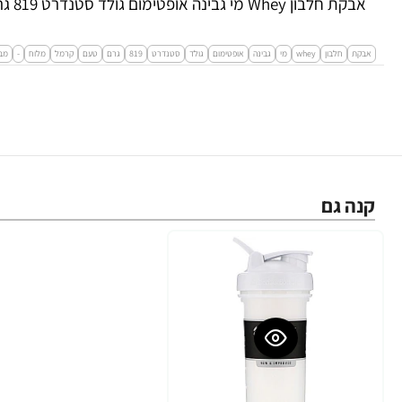
אבקת חלבון Whey מי גבינה אופטימום גולד סטנדרט 819 גרם טעם קרמל מלוח - מבית Optimum Nutrition
אבקת
חלבון
whey
מי
גבינה
אופטימום
גולד
סטנדרט
819
גרם
טעם
קרמל
מלוח
-
מב
קנה גם