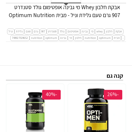
אבקת חלבון Whey מי גבינה אופטימום גולד סטנדרט
907 גרם טעם גלידת וניל - מבית Optimum Nutrition
אבקת
חלבון
whey
מי
גבינה
אופטימום
גולד
סטנדרט
907
גרם
טעם
גלידת
וניל
-
מבית
optimum
nutrition
חלבון
מי
גבינה
optimum
nutrition
748927028652
קנה גם
-40%
-26%