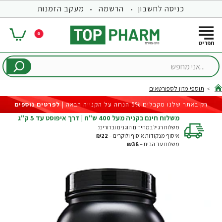
כניסה לחשבון
הרשמה
מעקב הזמנות
0
...אני
מחפש
תוספי מזון לספורטאים
hom
רק באתר שלנו מקבלים 5% הנחה על הקנייה הבאה |
לפרטים נוספים
משלוח חינם בקניה מעל 400 ש"ח | דרך איפוסט עד 5 ק"ג
משלוח רגיל במחירים הוגנים וברורים:
איסוף מנקודות איסוף ולוקרים –
₪22
משלוח עד הבית –
₪38
-23%