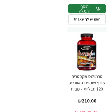
הוסף
לעגלה
האם יש לך שאלה?
טרמולוס אקסטרים
שורף שומנים פאוורטק
120 טבליות - מבית
PowerTech
₪210.00
Nutrition