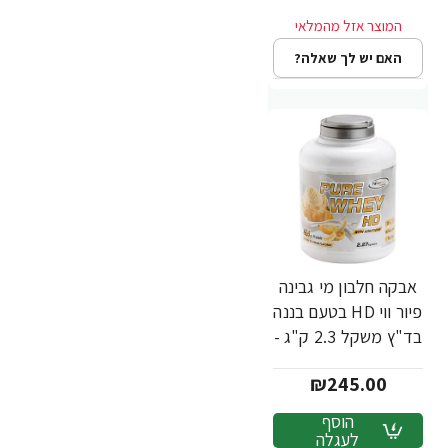
Nutrition
האם יש לך שאלה?
אבקה חלבון מי גבינה
פיור ווי HD בטעם בננה
בד"ץ משקל 2.3 ק"ג -
מבית PowerTech
₪245.00
Nutrition
הוסף
לעגלה