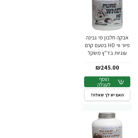
אבקה חלבון מי גבינה
פיור ווי HD בטעם קרם
עוגיות בד"ץ משקל
2.3 ק"ג - מבית
₪245.00
PowerTech
Nutrition
הוסף
לעגלה
האם יש לך שאלה?