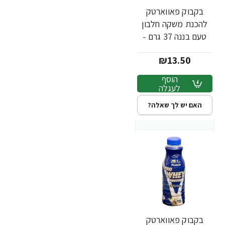
בקבוק פאווארטק
להכנת משקה חלבון
טעם בננה 37 גרם -
מבית PowerTech
₪13.50
Nutrition
הוסף
לעגלה
האם יש לך שאלה?
בקבוק פאווארטק