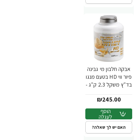
אבקה חלבון מי גבינה
פיור ווי HD בטעם מנגו
בד"ץ משקל 2.3 ק"ג -
מבית PowerTech
₪245.00
Nutrition
הוסף
לעגלה
האם יש לך שאלה?