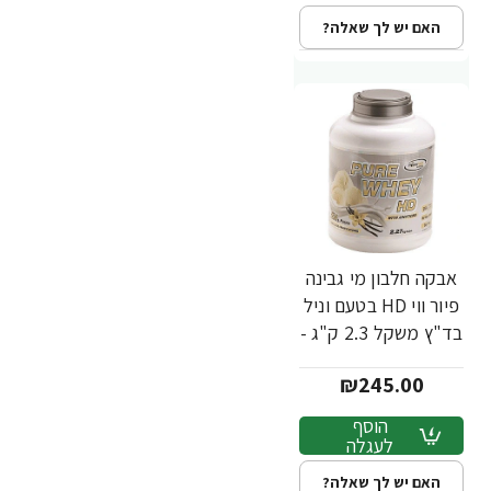
האם יש לך שאלה?
אבקה חלבון מי גבינה
פיור ווי HD בטעם וניל
בד"ץ משקל 2.3 ק"ג -
מבית PowerTech
₪245.00
Nutrition
הוסף
לעגלה
האם יש לך שאלה?