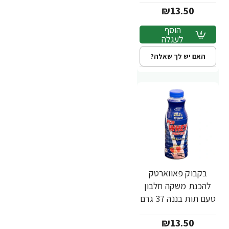
₪13.50
Nutrition
הוסף
לעגלה
האם יש לך שאלה?
בקבוק פאווארטק
להכנת משקה חלבון
טעם תות בננה 37 גרם
- מבית PowerTech
₪13.50
Nutrition