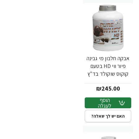
אבקה חלבון מי גבינה
פיור ווי HD בטעם
קוקוס שוקולד בד"ץ
משקל 2.3 ק"ג - מבית
₪245.00
PowerTech
Nutrition
הוסף
לעגלה
האם יש לך שאלה?