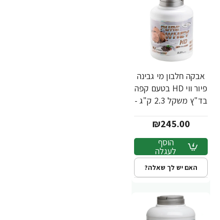
אבקה חלבון מי גבינה
פיור ווי HD בטעם קפה
בד"ץ משקל 2.3 ק"ג -
מבית PowerTech
₪245.00
Nutrition
הוסף
לעגלה
האם יש לך שאלה?