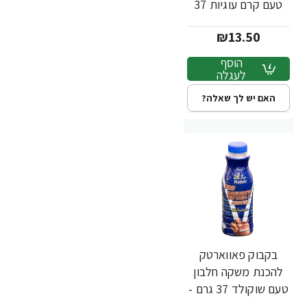
טעם קרם עוגיות 37
גרם - מבית
₪13.50
PowerTech
Nutrition
הוסף
לעגלה
האם יש לך שאלה?
בקבוק פאווארטק
להכנת משקה חלבון
טעם שוקולד 37 גרם -
מבית PowerTech