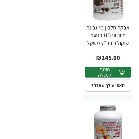
אבקה חלבון מי גבינה
פיור ווי HD בטעם
שוקולד בד"ץ משקל
2.3 ק"ג - מבית
₪245.00
PowerTech
Nutrition
הוסף
לעגלה
האם יש לך שאלה?