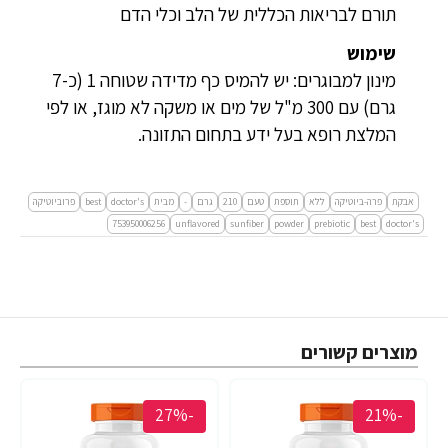
תורם לבריאות הכללית של הלב וכלי הדם
שימוש
מינון למבוגרים: יש להמיס כף מדידה שטוחה 1 (כ-7
גרם) עם 300 מ"ל של מים או משקה לא מוגז, או לפי
המלצת רופא בעל ידע בתחום התזונה.
אבקת
פרה-ביוטיקה
ללא
תוספת
טעם
210
גרם
-
מבית
doctor's
best
פרוביוטיקה
753950006256
unflavored
sunfiber
powder
prebiotic
best
doctor's
מוצרים קשורים
-27%
-21%