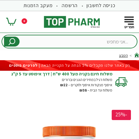
כניסה לחשבון
הרשמה
מעקב הזמנות
0
...אני
מחפש
הטבע
hom
רק באתר שלנו מקבלים 5% הנחה על הקנייה הבאה |
לפרטים נוספים
משלוח חינם בקניה מעל 400 ש"ח | דרך איפוסט עד 5 ק"ג
משלוח רגיל במחירים הוגנים וברורים:
איסוף מנקודות איסוף ולוקרים –
₪22
משלוח עד הבית –
₪38
-25%