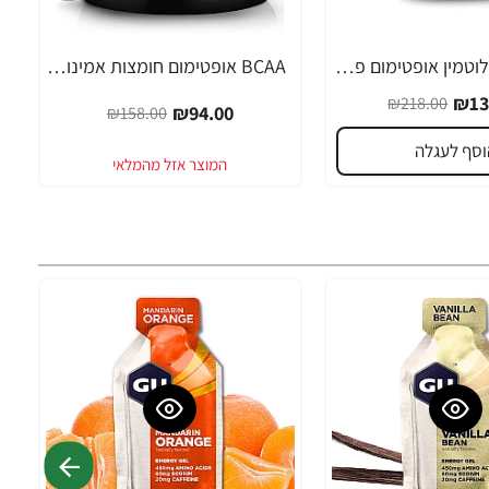
BCAA עם גלוטמין אופטימום פרו סירייס טעם פונץ פירות 390 גרם - מבית Optimum Nutrition
BCAA אופטימום חומצות אמינו 3000 ללא טעם 300 גרם - מבית Optimum Nutrition
-41%
₪13
₪218.00
₪94.00
₪158.00
וסף לעגלה