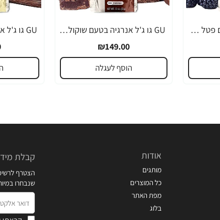
GU גו ג'ל אנרגיה בטעם פטל שחור 32 גרם - 24 יחידות
GU גו ג'ל אנרגיה בטעם שוקולד 32 גרם - 24 יחידות
0
₪149.00
הוסף לעגלה
ה
אודות
קבלת מידע
מותגים
הצטרף לרשימת
כל המוצרים
שנבחרו במיו
מפת האתר
דואר
בלוג
אלקטרוני