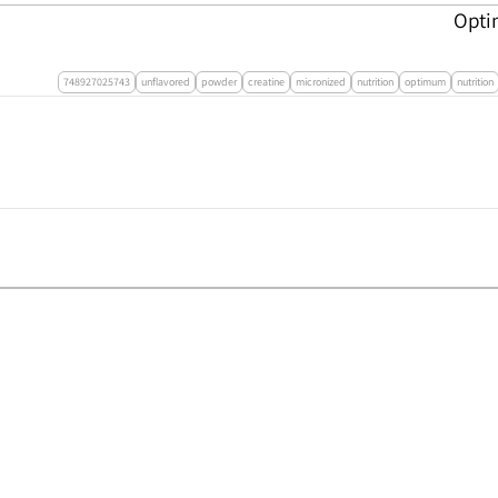
748927025743
unflavored
powder
creatine
micronized
nutrition
optimum
nutrition