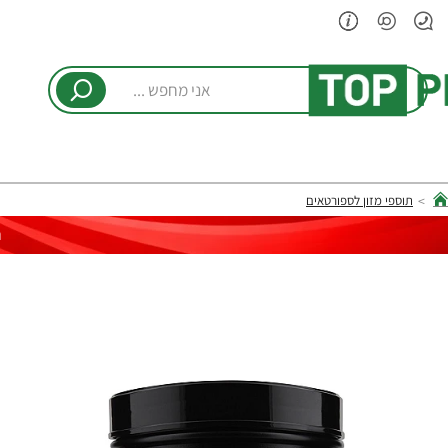
אני
מחפש
...
תוספי מזון לספורטאים
hom
ר