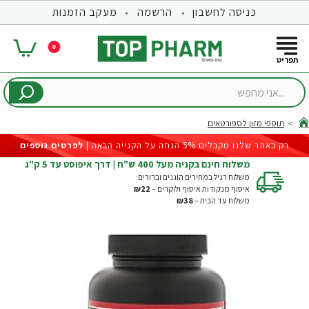
כניסה לחשבון
הרשמה
מעקב הזמנות
0
...אני
מחפש
תוספי מזון לספורטאים
hom
רק באתר שלנו מקבלים 5% הנחה על הקנייה הבאה |
לפרטים נוספים
משלוח חינם בקניה מעל 400 ש"ח | דרך איפוסט עד 5 ק"ג
משלוח רגיל במחירים הוגנים וברורים:
איסוף מנקודות איסוף ולוקרים –
₪22
משלוח עד הבית –
₪38