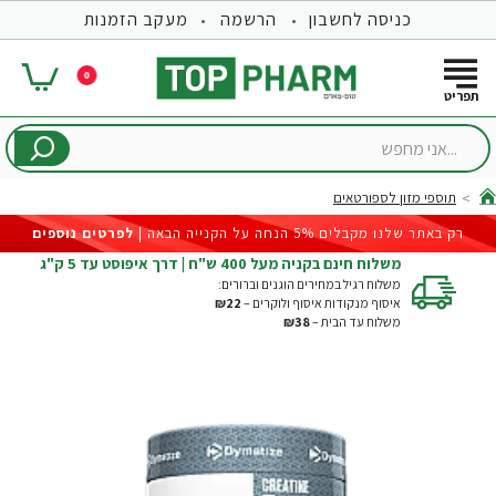
כניסה לחשבון
הרשמה
מעקב הזמנות
0
...אני
מחפש
תוספי מזון לספורטאים
hom
רק באתר שלנו מקבלים 5% הנחה על הקנייה הבאה |
לפרטים נוספים
משלוח חינם בקניה מעל 400 ש"ח | דרך איפוסט עד 5 ק"ג
משלוח רגיל במחירים הוגנים וברורים:
איסוף מנקודות איסוף ולוקרים –
₪22
משלוח עד הבית –
₪38