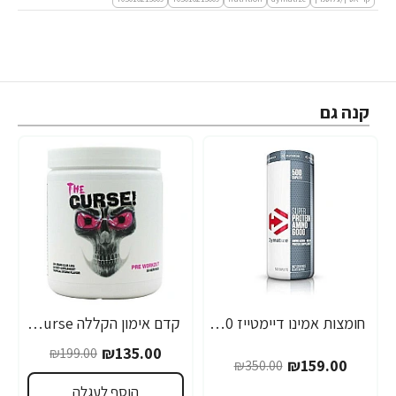
קנה גם
חומצות אמינו דיימטייז 6000 מ"ג - 500 כדורים קלים - מבית Dymatize Nutrition
קדם אימון הקללה The Curse קוברה בטעם סופה טרופית 50 מנות - מבית Cobra Labs
-32%
-55%
₪135.00
₪199.00
₪159.00
₪350.00
הוסף לעגלה