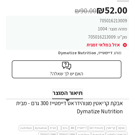
₪52.00
₪90.00
705016213009
מזהה מוצר:
1004
מק"ט:
705016213009
אזל במלאי זמנית
מותג
דיימטייז
,
Dymatize Nutrition
האם יש לך שאלה?
תיאור המוצר
אבקת קריאטין מונוהידראט דיימטייז 300 גרם - מבית
Dymatize Nutrition
אבקת
קריאטין
מונוהידראט
דיימטייז
300
גרם
-
מבית
dymatize
nutrition
קריאטין/גלוטמין
dymatize
nutrition
705016213009
705016213009