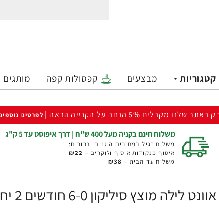
קטגוריות
מבצעים
קפסולות קפה
מותגים
ק באתר שלנו מקבלים 5% הנחה על הקנייה הבאה |
לפרטים נוספים
משלוח חינם בקניה מעל 400 ש"ח | דרך איפוסט עד 5 ק"ג
משלוח רגיל במחירים הוגנים וברורים:
איסוף מנקודות איסוף ולוקרים –
₪22
משלוח עד הבית –
₪38
אוונט לילה מוצץ סיליקון 6-0 חודשים 2 יחידות - מבית Philips Avent