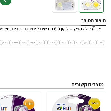
תיאור המוצר
אוונט לילה מוצץ סיליקון 6-0 חודשים 2 יחידות - מבית Philips Avent
אוונט
לילה
מוצץ
סיליקון
6-0
חודשים
2
יחידות
-
מבית
philips
avent
אביזרים
לתינוק
מוצרים קשורים