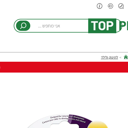
אני
מחפש
...
לתינוק ולילד
hom
ר