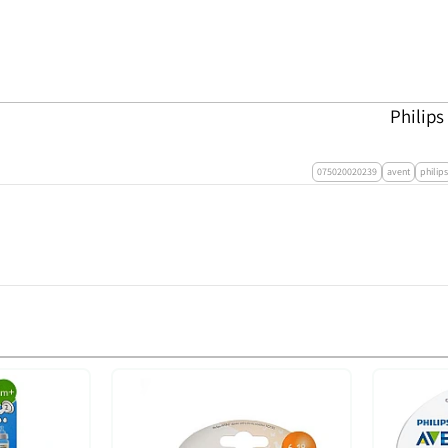
075020020239
avent
philips