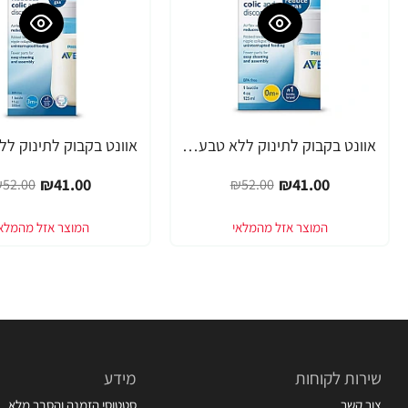
אוונט בקבוק לתינוק ללא טבעת 125 מ"ל (0 חודש+) 1 יחידה - מבית Philips Avent
-21%
-21%
₪41.00
₪41.00
52.00
₪52.00
שירות לקוחות
מידע
צור קשר
סטטוסי הזמנה והסבר מלא