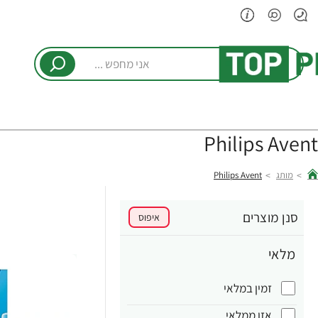
אני
מחפש
...
Philips Avent
מותג
Philips Avent
hom
סנן מוצרים
איפוס
מלאי
זמין במלאי
אזן ממלאי