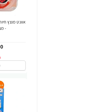
-20%
- מבית vent
00
ה