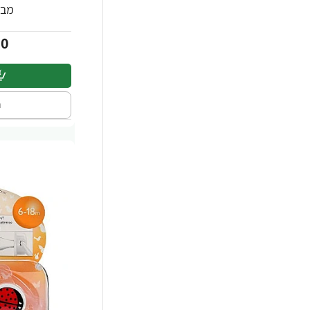
מבית Avent
00
ה