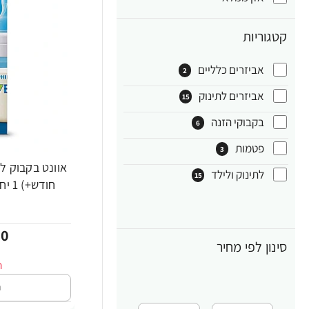
קטגוריות
אביזרים כלליים
2
אביזרים לתינוק
15
בקבוקי הזנה
6
פטמות
3
-21%
לתינוק ולילד
15
חודש+) 1 יחידה - מבית Philips Avent
00
סינון לפי מחיר
ה