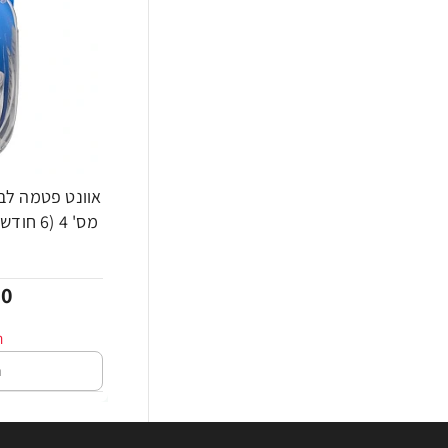
אוונט פטמה לב
-37%
00
ה