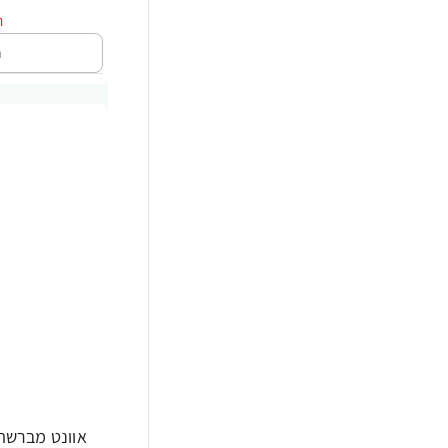
ה
אוונט מברשת 
-33%