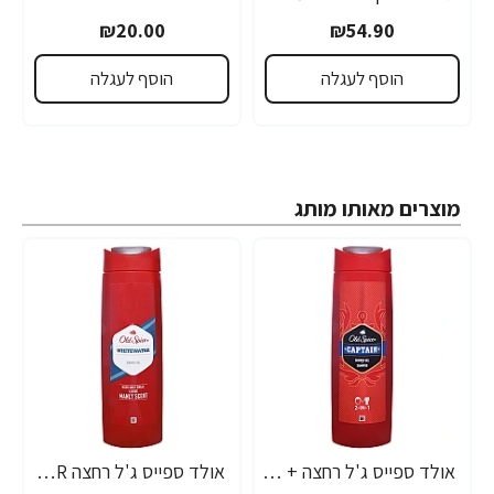
₪20.00
₪54.90
הוסף לעגלה
הוסף לעגלה
מוצרים מאותו מותג
אולד ספייס ג'ל רחצה + שמפו CAPTAIN קפטן 400 מ"ל - מבית Old Spice
אולד ספייס ג'ל רחצה WHITEWATER וויטווטר 400 מ"ל - מבית Old Spice