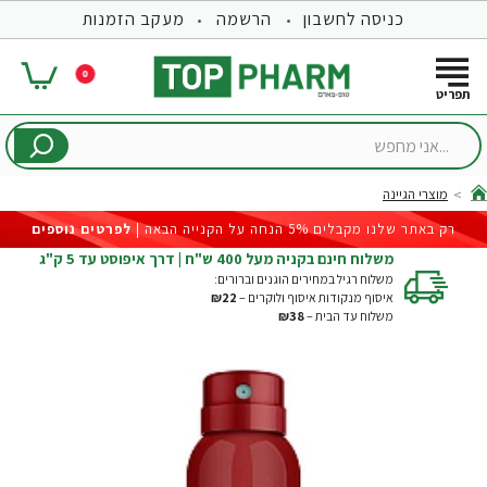
כניסה לחשבון
הרשמה
מעקב הזמנות
0
...אני
מחפש
מוצרי הגיינה
hom
רק באתר שלנו מקבלים 5% הנחה על הקנייה הבאה |
לפרטים נוספים
משלוח חינם בקניה מעל 400 ש"ח | דרך איפוסט עד 5 ק"ג
משלוח רגיל במחירים הוגנים וברורים:
איסוף מנקודות איסוף ולוקרים –
₪22
משלוח עד הבית –
₪38