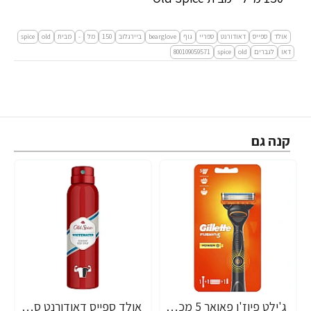
אולד
ספייס
דאודורנט
ספריי
גוף
bearglove
ביירגלוב
150
מל
-
מבית
old
spice
דאו
לגברים
old
spice
800109059571
קנה גם
ג'ילט פיוז'ן פאואר 5 מכשיר גילוח רב פעמי + סכין - מבית Gillette
אולד ספייס דאודורנט ספריי גוף WHITEWATER וויטווטר 150 מ"ל - מבית Old Spice