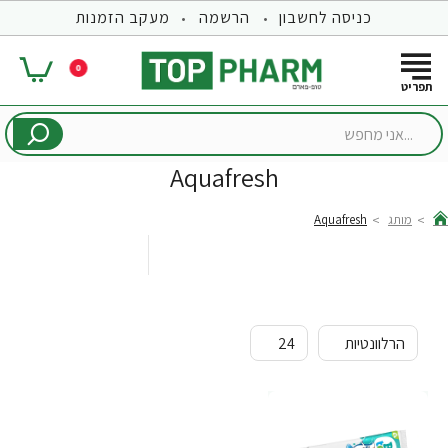
כניסה לחשבון
הרשמה
מעקב הזמנות
0
...אני
מחפש
Aquafresh
מותג
Aquafresh
hom