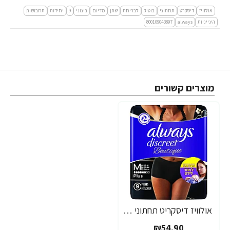
אולוויז
דיסקרט
תחתוני
בוטיק
לבריחת
שתן
מדיום
בינוני
9
יחידות
תחבושות
היגייניות
always
800109043897
מוצרים קשורים
אולוויז דיסקריט תחתוני בוטיק M מדיום לאחר לידה. צבע שחור 9 יחידות
₪54.90