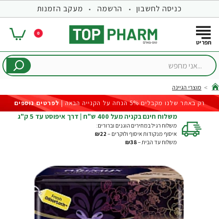
כניסה לחשבון
הרשמה
מעקב הזמנות
0
...אני
מחפש
מוצרי הגיינה
hom
רק באתר שלנו מקבלים 5% הנחה על הקנייה הבאה |
לפרטים נוספים
משלוח חינם בקניה מעל 400 ש"ח | דרך איפוסט עד 5 ק"ג
משלוח רגיל במחירים הוגנים וברורים:
איסוף מנקודות איסוף ולוקרים –
₪22
משלוח עד הבית –
₪38