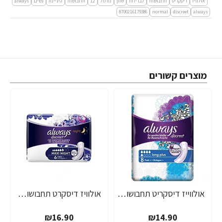
אולוויז
דיסקריט
תחבושות
לבריחת
שתן
נורמל
12
תחבושות
היגיינת
נשים
always
8700216179386
normal
discreet
always
מוצרים קשורים
אולווייז דיסקריט תחבושות לבריחת שתן לונג פלוס 8 יחידות
אולוויז דיסקרט תחבושות לבריחת שתן לילה 6 יחידות
₪16.90
₪14.90