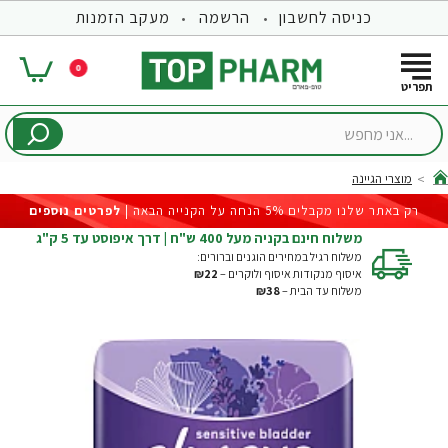
כניסה לחשבון
הרשמה
מעקב הזמנות
0
...אני
מחפש
מוצרי הגיינה
hom
רק באתר שלנו מקבלים 5% הנחה על הקנייה הבאה |
לפרטים נוספים
משלוח חינם בקניה מעל 400 ש"ח | דרך איפוסט עד 5 ק"ג
משלוח רגיל במחירים הוגנים וברורים:
איסוף מנקודות איסוף ולוקרים –
₪22
משלוח עד הבית –
₪38