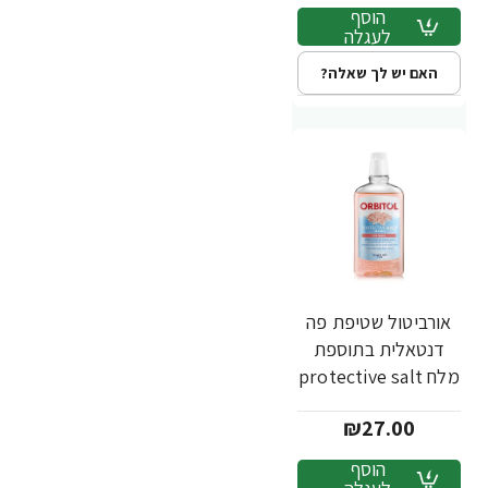
הוסף
לעגלה
האם יש לך שאלה?
אורביטול שטיפת פה
דנטאלית בתוספת
מלח protective salt
ללא אלכוהול - 500
₪27.00
מ"ל
הוסף