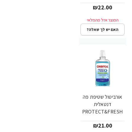
20 יחידות
₪22.00
האם יש לך שאלה?
אורביטול שטיפת פה
דנטאלית
PROTECT&FRESH
בטעם מנטה עדין -
₪21.00
500 מ"ל