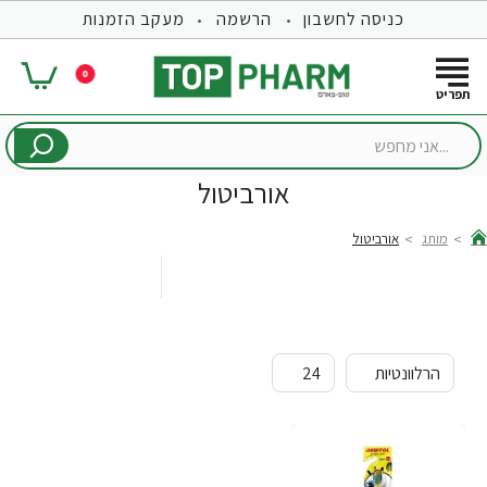
כניסה לחשבון
הרשמה
מעקב הזמנות
0
...אני
מחפש
אורביטול
מותג
אורביטול
hom