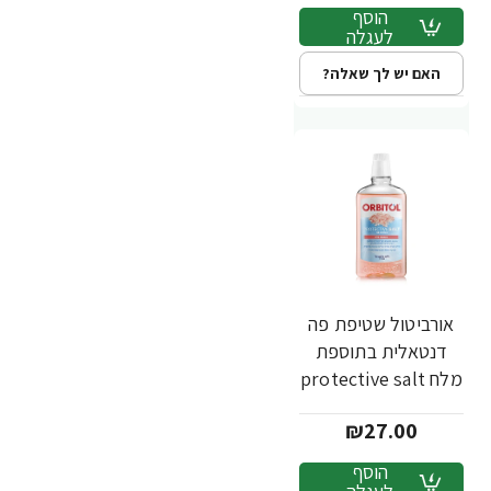
הוסף
לעגלה
האם יש לך שאלה?
אורביטול שטיפת פה
דנטאלית בתוספת
מלח protective salt
ללא אלכוהול - 500
₪27.00
מ"ל
הוסף