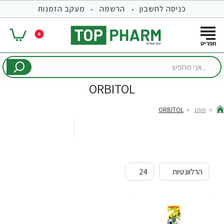
כניסה לחשבון
הרשמה
מעקב הזמנות
0
...אני
מחפש
ORBITOL
מותג
ORBITOL
hom