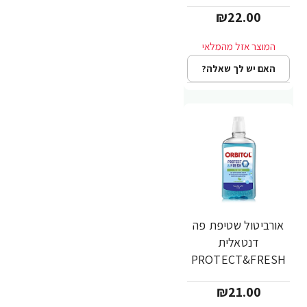
20 יחידות
₪22.00
האם יש לך שאלה?
אורביטול שטיפת פה
דנטאלית
PROTECT&FRESH
בטעם מנטה עדין -
₪21.00
500 מ"ל