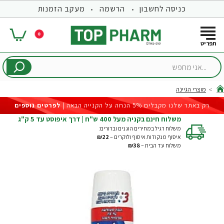
כניסה לחשבון
הרשמה
מעקב הזמנות
0
...אני
מחפש
מוצרי הגיינה
hom
רק באתר שלנו מקבלים 5% הנחה על הקנייה הבאה |
לפרטים נוספים
משלוח חינם בקניה מעל 400 ש"ח | דרך איפוסט עד 5 ק"ג
משלוח רגיל במחירים הוגנים וברורים:
איסוף מנקודות איסוף ולוקרים –
₪22
משלוח עד הבית –
₪38